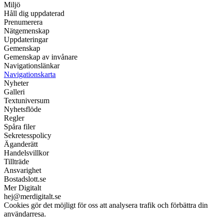
Miljö
Håll dig uppdaterad
Prenumerera
Nätgemenskap
Uppdateringar
Gemenskap
Gemenskap av invånare
Navigationslänkar
Navigationskarta
Nyheter
Galleri
Textuniversum
Nyhetsflöde
Regler
Spåra filer
Sekretesspolicy
Äganderätt
Handelsvillkor
Tillträde
Ansvarighet
Bostadslott.se
Mer Digitalt
hej@merdigitalt.se
Cookies gör det möjligt för oss att analysera trafik och förbättra din
användarresa.