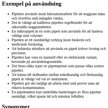
Exempel på användning
Pipetten används inom laboratoriearbete för att noggrant mäta
och överföra små mängder vätska.
Det är viktigt att kalibrera pipetten regelbundet för att
säkerställa noggrannheten.
En mikropipett är en sorts pipett som används för att hantera
väldigt små volymer.
Pipetten är ett oumbärligt verktyg inom biokemi och
medicinsk forskning.
Att behärska tekniken att använda en pipett kräver övning och
precision.
Pipetten kan vara en manuell eller en elektronisk variant,
beroende på användningsområde.
Det finns olika typer av pipettspetsar som passar olika sorters
pipetter.
Att känna till skillnaden mellan enkelkanalig och flerkanalig
pipett är viktigt vid val av instrument.
Pipetten gör det möjligt att arbeta med små prover utan att
riskera kontamination.
En pipettstation kan underlätta hanteringen av flera pipettar
samtidigt, vilket sparar tid och minskar felkällor.
Synonymer