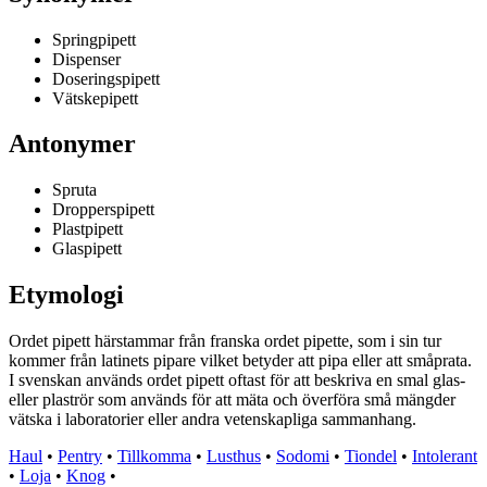
Springpipett
Dispenser
Doseringspipett
Vätskepipett
Antonymer
Spruta
Dropperspipett
Plastpipett
Glaspipett
Etymologi
Ordet pipett härstammar från franska ordet pipette, som i sin tur
kommer från latinets pipare vilket betyder att pipa eller att småprata.
I svenskan används ordet pipett oftast för att beskriva en smal glas-
eller plaströr som används för att mäta och överföra små mängder
vätska i laboratorier eller andra vetenskapliga sammanhang.
Haul
•
Pentry
•
Tillkomma
•
Lusthus
•
Sodomi
•
Tiondel
•
Intolerant
•
Loja
•
Knog
•