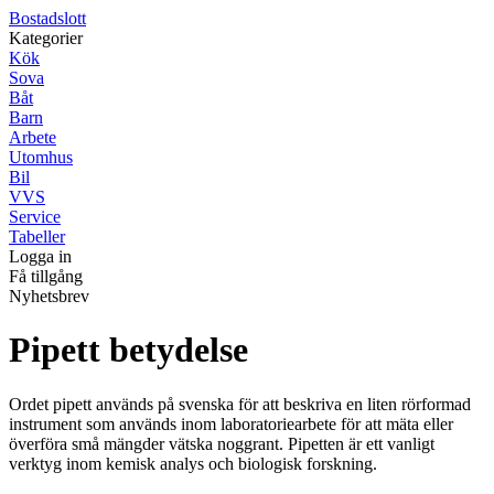
Bostadslott
Kategorier
Kök
Sova
Båt
Barn
Arbete
Utomhus
Bil
VVS
Service
Tabeller
Logga in
Få tillgång
Nyhetsbrev
Pipett betydelse
Ordet pipett används på svenska för att beskriva en liten rörformad
instrument som används inom laboratoriearbete för att mäta eller
överföra små mängder vätska noggrant. Pipetten är ett vanligt
verktyg inom kemisk analys och biologisk forskning.