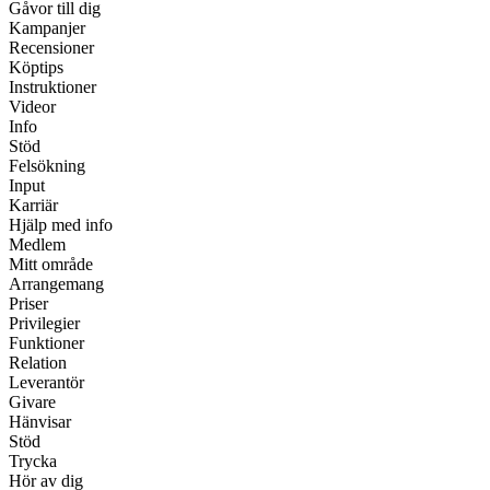
Gåvor till dig
Kampanjer
Recensioner
Köptips
Instruktioner
Videor
Info
Stöd
Felsökning
Input
Karriär
Hjälp med info
Medlem
Mitt område
Arrangemang
Priser
Privilegier
Funktioner
Relation
Leverantör
Givare
Hänvisar
Stöd
Trycka
Hör av dig