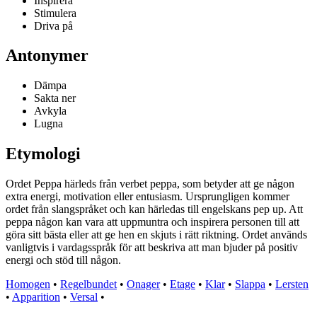
Inspirera
Stimulera
Driva på
Antonymer
Dämpa
Sakta ner
Avkyla
Lugna
Etymologi
Ordet Peppa härleds från verbet peppa, som betyder att ge någon
extra energi, motivation eller entusiasm. Ursprungligen kommer
ordet från slangspråket och kan härledas till engelskans pep up. Att
peppa någon kan vara att uppmuntra och inspirera personen till att
göra sitt bästa eller att ge hen en skjuts i rätt riktning. Ordet används
vanligtvis i vardagsspråk för att beskriva att man bjuder på positiv
energi och stöd till någon.
Homogen
•
Regelbundet
•
Onager
•
Etage
•
Klar
•
Slappa
•
Lersten
•
Apparition
•
Versal
•