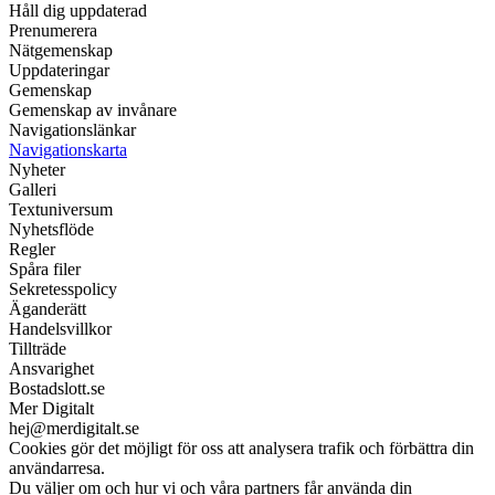
Håll dig uppdaterad
Prenumerera
Nätgemenskap
Uppdateringar
Gemenskap
Gemenskap av invånare
Navigationslänkar
Navigationskarta
Nyheter
Galleri
Textuniversum
Nyhetsflöde
Regler
Spåra filer
Sekretesspolicy
Äganderätt
Handelsvillkor
Tillträde
Ansvarighet
Bostadslott.se
Mer Digitalt
hej@merdigitalt.se
Cookies gör det möjligt för oss att analysera trafik och förbättra din
användarresa.
Du väljer om och hur vi och våra partners får använda din