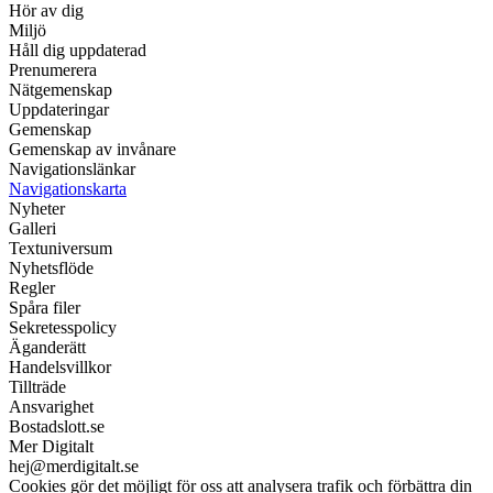
Hör av dig
Miljö
Håll dig uppdaterad
Prenumerera
Nätgemenskap
Uppdateringar
Gemenskap
Gemenskap av invånare
Navigationslänkar
Navigationskarta
Nyheter
Galleri
Textuniversum
Nyhetsflöde
Regler
Spåra filer
Sekretesspolicy
Äganderätt
Handelsvillkor
Tillträde
Ansvarighet
Bostadslott.se
Mer Digitalt
hej@merdigitalt.se
Cookies gör det möjligt för oss att analysera trafik och förbättra din