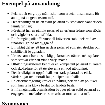
Exempel på användning
Pelarrad är en grupp människor som arbetar tillsammans för
att uppnå ett gemensamt mål.
Det är viktigt att ha en stark pelarrad av stödjande vänner och
familj runt sig.
Företaget har en pålitlig pelarrad av erfarna ledare som stöder
och vägleder sina anställda.
En framgångsrik affärsmodell kräver en stabil pelarrad av
finansiell grund att bygga på.
En viktig del av ett hus är dess pelarrad som ger struktur och
stabilitet åt byggnaden.
Idrottsteamet har en skicklig pelarrad av tränare och spelare
som strävar efter att vinna varje match.
Utbildningssystemet behöver en kompetent pelarrad av lärare
och skolledare för att ge eleverna en god utbildning.
Det är viktigt att upprätthålla en stark pelarrad av etiska
värderingar och moraliska principer i samhället.
En effektiv regering kräver en pålitlig pelarrad av politiker
som kan fatta kloka beslut för landets bästa.
En framgångsrik organisation bygger på en solid pelarrad av
engagerade medarbetare som arbetar mot samma mål.
Synonymer