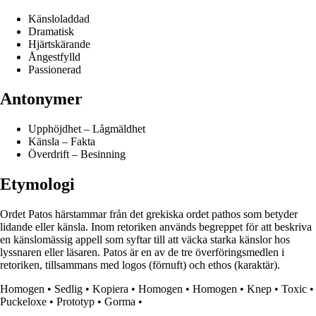
Känsloladdad
Dramatisk
Hjärtskärande
Ångestfylld
Passionerad
Antonymer
Upphöjdhet – Lågmäldhet
Känsla – Fakta
Överdrift – Besinning
Etymologi
Ordet Patos härstammar från det grekiska ordet pathos som betyder
lidande eller känsla. Inom retoriken används begreppet för att beskriva
en känslomässig appell som syftar till att väcka starka känslor hos
lyssnaren eller läsaren. Patos är en av de tre överföringsmedlen i
retoriken, tillsammans med logos (förnuft) och ethos (karaktär).
Homogen
•
Sedlig
•
Kopiera
•
Homogen
•
Homogen
•
Knep
•
Toxic
•
Puckeloxe
•
Prototyp
•
Gorma
•