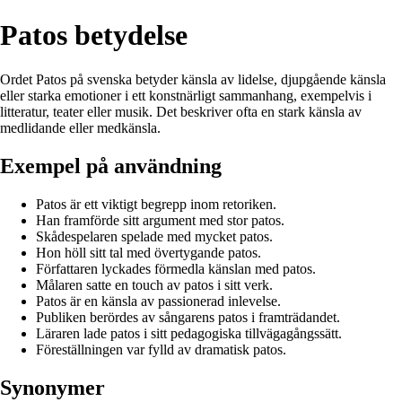
Patos betydelse
Ordet Patos på svenska betyder känsla av lidelse, djupgående känsla
eller starka emotioner i ett konstnärligt sammanhang, exempelvis i
litteratur, teater eller musik. Det beskriver ofta en stark känsla av
medlidande eller medkänsla.
Exempel på användning
Patos är ett viktigt begrepp inom retoriken.
Han framförde sitt argument med stor patos.
Skådespelaren spelade med mycket patos.
Hon höll sitt tal med övertygande patos.
Författaren lyckades förmedla känslan med patos.
Målaren satte en touch av patos i sitt verk.
Patos är en känsla av passionerad inlevelse.
Publiken berördes av sångarens patos i framträdandet.
Läraren lade patos i sitt pedagogiska tillvägagångssätt.
Föreställningen var fylld av dramatisk patos.
Synonymer