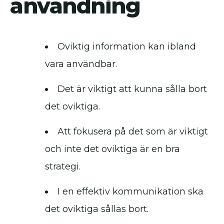
användning
Oviktig information kan ibland
vara användbar.
Det är viktigt att kunna sålla bort
det oviktiga.
Att fokusera på det som är viktigt
och inte det oviktiga är en bra
strategi.
I en effektiv kommunikation ska
det oviktiga sållas bort.