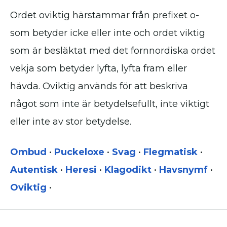
Ordet oviktig härstammar från prefixet o-
som betyder icke eller inte och ordet viktig
som är besläktat med det fornnordiska ordet
vekja som betyder lyfta, lyfta fram eller
hävda. Oviktig används för att beskriva
något som inte är betydelsefullt, inte viktigt
eller inte av stor betydelse.
Ombud
•
Puckeloxe
•
Svag
•
Flegmatisk
•
Autentisk
•
Heresi
•
Klagodikt
•
Havsnymf
•
Oviktig
•