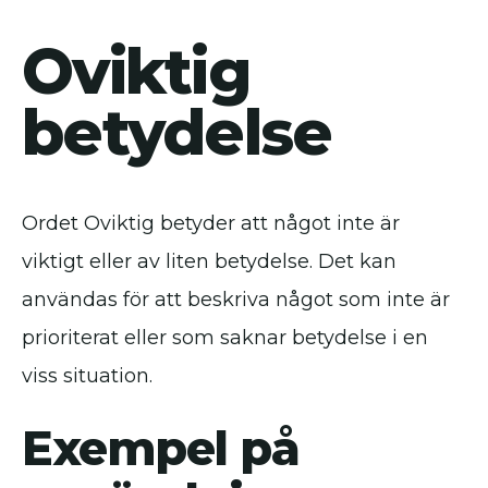
Oviktig
betydelse
Ordet Oviktig betyder att något inte är
viktigt eller av liten betydelse. Det kan
användas för att beskriva något som inte är
prioriterat eller som saknar betydelse i en
viss situation.
Exempel på