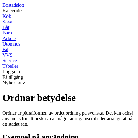
Bostadslott
Kategorier
Kök
Sova
Båt
Barn
Arbete
Utomhus
Bil
VVS
Service
Tabeller
Logga in
Få tillgång
Nyhetsbrev
Ordnar betydelse
Ordnar är pluralformen av ordet ordning på svenska. Det kan också
användas för att beskriva att något är organiserat eller arrangerat på
ett städat sätt.
Exempel på användning