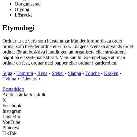
Oorganiserad
Otydlig
Lösryckt
Etymologi
Ordnar är ett verb som härstammar från det fornnordiska ordet
orðna, som betyder ordna eller fixa. I dagens svenska används ordet
ordnar för att beskriva handlingen att organisera eller strukturera
något på ett systematiskt sätt. Man kan till exempel säga att man
ordnar en fest, ordnar med papper eller ordnar i garderoben.
Stiga
•
Tomrum
•
Repa
•
Stekel
•
Slappa
•
Touche
•
Kraken
•
Tvinna
•
Tidevarv
•
Bostadslott
Att dela är kärleksfullt
X
Facebook
Instagram
LinkedIn
YouTube
Pinterest
TikTok