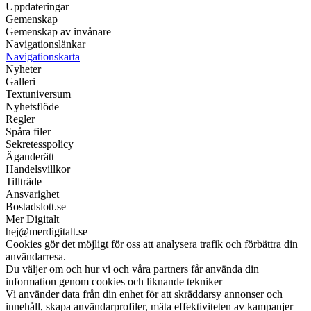
Uppdateringar
Gemenskap
Gemenskap av invånare
Navigationslänkar
Navigationskarta
Nyheter
Galleri
Textuniversum
Nyhetsflöde
Regler
Spåra filer
Sekretesspolicy
Äganderätt
Handelsvillkor
Tillträde
Ansvarighet
Bostadslott.se
Mer Digitalt
hej@merdigitalt.se
Cookies gör det möjligt för oss att analysera trafik och förbättra din
användarresa.
Du väljer om och hur vi och våra partners får använda din
information genom cookies och liknande tekniker
Vi använder data från din enhet för att skräddarsy annonser och
innehåll, skapa användarprofiler, mäta effektiviteten av kampanjer