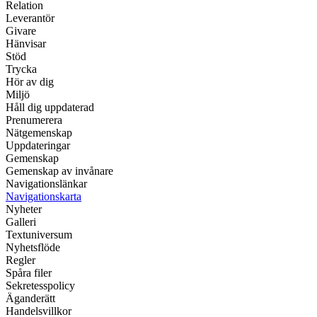
Relation
Leverantör
Givare
Hänvisar
Stöd
Trycka
Hör av dig
Miljö
Håll dig uppdaterad
Prenumerera
Nätgemenskap
Uppdateringar
Gemenskap
Gemenskap av invånare
Navigationslänkar
Navigationskarta
Nyheter
Galleri
Textuniversum
Nyhetsflöde
Regler
Spåra filer
Sekretesspolicy
Äganderätt
Handelsvillkor