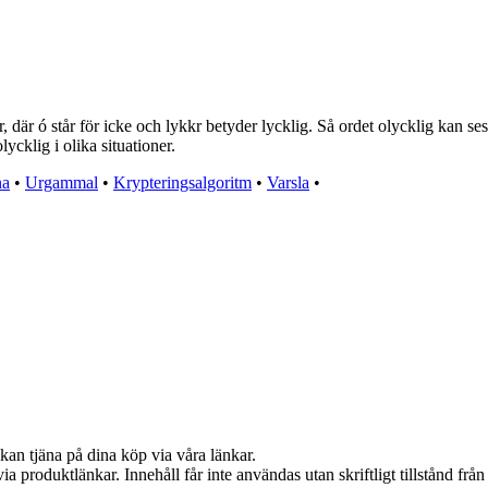
är ó står för icke och lykkr betyder lycklig. Så ordet olycklig kan ses
ycklig i olika situationer.
na
•
Urgammal
•
Krypteringsalgoritm
•
Varsla
•
kan tjäna på dina köp via våra länkar.
via produktlänkar. Innehåll får inte användas utan skriftligt tillstånd fr