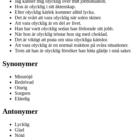
Jag känner mig olycklig över mitt jobbsituation.
Hon är olycklig i sitt äktenskap.
Efter olycklig kärlek kommer alltid lycka.
Det är svårt att vara olycklig när solen skiner.
Att vara olycklig är en del av livet.
Han har varit olycklig sedan han förlorade sitt jobb.
När hon är olycklig tröstar hon sig med choklad.
Det är viktigt att prata om sina olyckliga känslor.
Att vara olycklig är en normal reaktion på svåra situationer.
Trots att han är olycklig försöker han hitta glädje i små saker.
Synonymer
Missnöjd
Bedrövad
Oturig
Sorgsen
Eländig
Antonymer
Lycklig
Glad
Nöjd