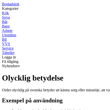
Bostadslott
Kategorier
Kök
Sova
Båt
Barn
Arbete
Utomhus
Bil
VVS
Service
Tabeller
Logga in
Få tillgång
Nyhetsbrev
Olycklig betydelse
Ordet olycklig på svenska betyder att känna sorg eller missnöje, att va
Exempel på användning