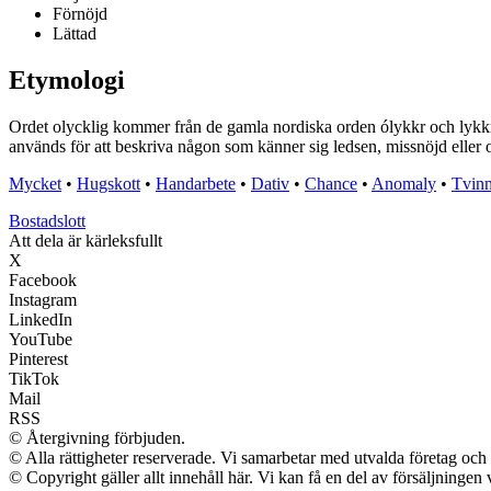
Förnöjd
Lättad
Etymologi
Ordet olycklig kommer från de gamla nordiska orden ólykkr och lykkr, d
används för att beskriva någon som känner sig ledsen, missnöjd eller ol
Mycket
•
Hugskott
•
Handarbete
•
Dativ
•
Chance
•
Anomaly
•
Tvin
Bostadslott
Att dela är kärleksfullt
X
Facebook
Instagram
LinkedIn
YouTube
Pinterest
TikTok
Mail
RSS
© Återgivning förbjuden.
© Alla rättigheter reserverade. Vi samarbetar med utvalda företag och 
© Copyright gäller allt innehåll här. Vi kan få en del av försäljningen 