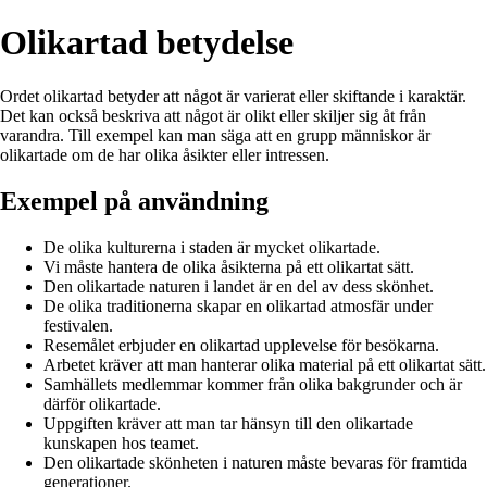
Olikartad betydelse
Ordet olikartad betyder att något är varierat eller skiftande i karaktär.
Det kan också beskriva att något är olikt eller skiljer sig åt från
varandra. Till exempel kan man säga att en grupp människor är
olikartade om de har olika åsikter eller intressen.
Exempel på användning
De olika kulturerna i staden är mycket olikartade.
Vi måste hantera de olika åsikterna på ett olikartat sätt.
Den olikartade naturen i landet är en del av dess skönhet.
De olika traditionerna skapar en olikartad atmosfär under
festivalen.
Resemålet erbjuder en olikartad upplevelse för besökarna.
Arbetet kräver att man hanterar olika material på ett olikartat sätt.
Samhällets medlemmar kommer från olika bakgrunder och är
därför olikartade.
Uppgiften kräver att man tar hänsyn till den olikartade
kunskapen hos teamet.
Den olikartade skönheten i naturen måste bevaras för framtida
generationer.