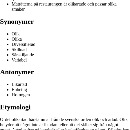
Maträtterna på restaurangen är olikartade och passar olika
smaker.
Synonymer
Olik
Olika
Diversifierad
Skillnad
Särskiljande
Variabel
Antonymer
Likartad
Enhetlig
Homogen
Etymologi
Ordet olikartad härstammar från de svenska orden olik och artad. Olik
betyder att något inte är likadant eller att det skiljer sig från något
annat. Artad syftar på karaktär eller beskaffenhet av något. Således kan