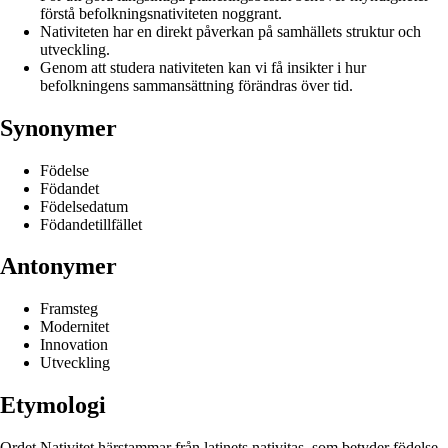
förstå befolkningsnativiteten noggrant.
Nativiteten har en direkt påverkan på samhällets struktur och
utveckling.
Genom att studera nativiteten kan vi få insikter i hur
befolkningens sammansättning förändras över tid.
Synonymer
Födelse
Födandet
Födelsedatum
Födandetillfället
Antonymer
Framsteg
Modernitet
Innovation
Utveckling
Etymologi
Ordet Nativitet härstammar från latinets nativitas, som betyder födelse