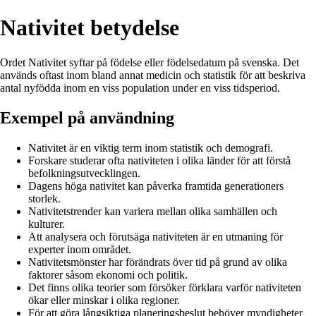
Nativitet betydelse
Ordet Nativitet syftar på födelse eller födelsedatum på svenska. Det
används oftast inom bland annat medicin och statistik för att beskriva
antal nyfödda inom en viss population under en viss tidsperiod.
Exempel på användning
Nativitet är en viktig term inom statistik och demografi.
Forskare studerar ofta nativiteten i olika länder för att förstå
befolkningsutvecklingen.
Dagens höga nativitet kan påverka framtida generationers
storlek.
Nativitetstrender kan variera mellan olika samhällen och
kulturer.
Att analysera och förutsäga nativiteten är en utmaning för
experter inom området.
Nativitetsmönster har förändrats över tid på grund av olika
faktorer såsom ekonomi och politik.
Det finns olika teorier som försöker förklara varför nativiteten
ökar eller minskar i olika regioner.
För att göra långsiktiga planeringsbeslut behöver myndigheter