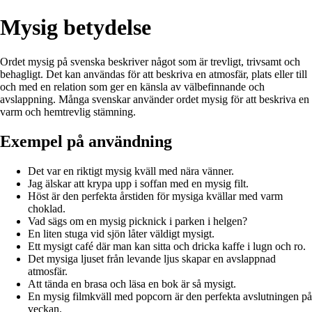
Mysig betydelse
Ordet mysig på svenska beskriver något som är trevligt, trivsamt och
behagligt. Det kan användas för att beskriva en atmosfär, plats eller till
och med en relation som ger en känsla av välbefinnande och
avslappning. Många svenskar använder ordet mysig för att beskriva en
varm och hemtrevlig stämning.
Exempel på användning
Det var en riktigt mysig kväll med nära vänner.
Jag älskar att krypa upp i soffan med en mysig filt.
Höst är den perfekta årstiden för mysiga kvällar med varm
choklad.
Vad sägs om en mysig picknick i parken i helgen?
En liten stuga vid sjön låter väldigt mysigt.
Ett mysigt café där man kan sitta och dricka kaffe i lugn och ro.
Det mysiga ljuset från levande ljus skapar en avslappnad
atmosfär.
Att tända en brasa och läsa en bok är så mysigt.
En mysig filmkväll med popcorn är den perfekta avslutningen på
veckan.