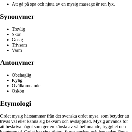
Att gå på spa och njuta av en mysig massage är ren lyx.
Synonymer
Trevlig
Skön
Gosig
Trivsam
Varm
Antonymer
Obehaglig
Kylig
Ovälkomnande
Oskön
Etymologi
Ordet mysig härstammar från det svenska ordet mysa, som betyder att
trivas väl eller känna sig bekväm och avslappnad. Mysig används för
att beskriva något som ger en känsla av välbefinnande, trygghet och
hemtrevnad. Ordet har sina rötter i fornsvenskan och har sedan länge