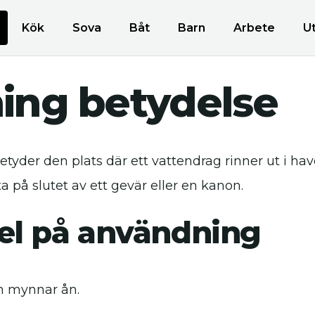
Kök
Sova
Båt
Barn
Arbete
U
ing betydelse
yder den plats där ett vattendrag rinner ut i havet
a på slutet av ett gevär eller en kanon.
l på användning
en mynnar ån.