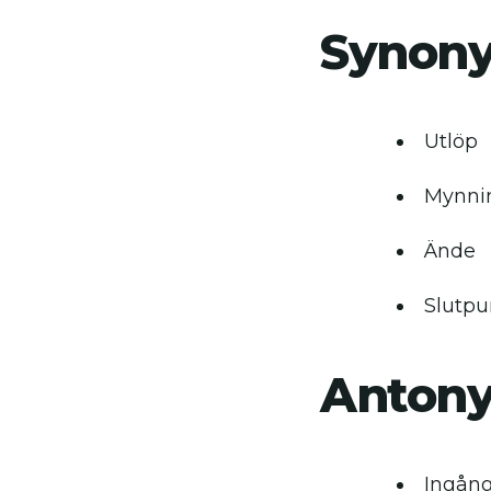
Synon
Utlöp
Mynnin
Ände
Slutpu
Anton
Ingån