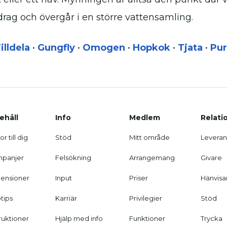
drag och övergår i en större vattensamling.
illdela
•
Gungfly
•
Omogen
•
Hopkok
•
Tjata
•
Pur
ehåll
Info
Medlem
Relati
r till dig
Stöd
Mitt område
Leveran
panjer
Felsökning
Arrangemang
Givare
ensioner
Input
Priser
Hänvisa
tips
Karriär
Privilegier
Stöd
truktioner
Hjälp med info
Funktioner
Trycka