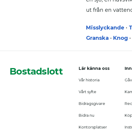
ut från en vatten
Misslyckande
•
T
Granska
•
Knog
•
Bostadslott
Lär känna oss
Inn
Vår historia
Gåvo
Vårt syfte
Kam
Bidragsgivare
Rec
Bidra nu
Köp
Kontorsplatser
Ins