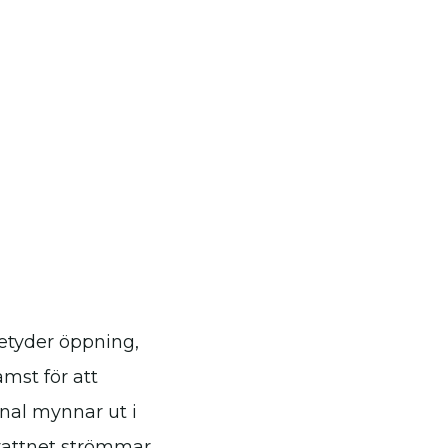
etyder öppning,
mst för att
anal mynnar ut i
 vattnet strömmar