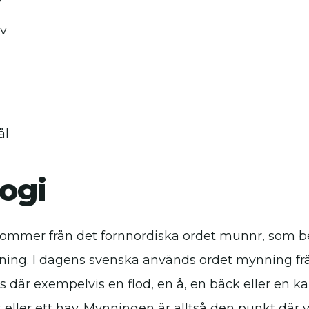
v
ål
ogi
ommer från det fornnordiska ordet munnr, som b
ning. I dagens svenska används ordet mynning frä
s där exempelvis en flod, en å, en bäck eller en k
k eller ett hav. Mynningen är alltså den punkt där