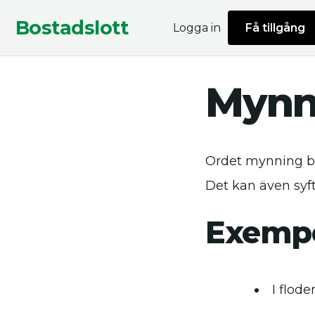
Bostadslott
Logga in
Få tillgång
Mynn
Ordet mynning bet
Det kan även syft
Exempe
I flod