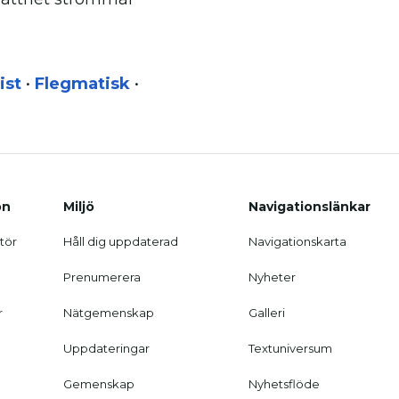
ist
•
Flegmatisk
•
on
Miljö
Navigationslänkar
tör
Håll dig uppdaterad
Navigationskarta
Prenumerera
Nyheter
r
Nätgemenskap
Galleri
Uppdateringar
Textuniversum
Gemenskap
Nyhetsflöde