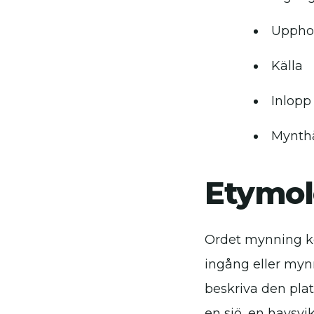
Uppho
Källa
Inlopp
Mynth
Etymol
Ordet mynning k
ingång eller myn
beskriva den plat
en sjö, en havsvi