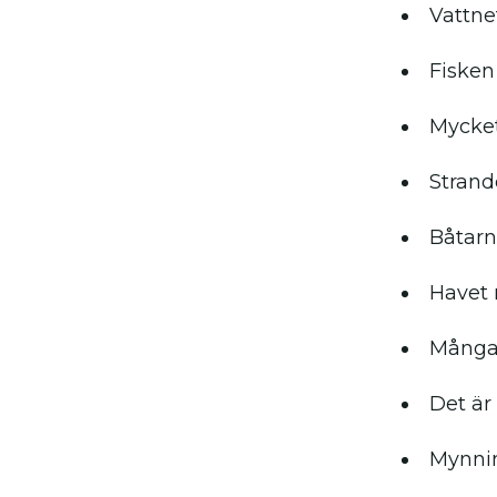
Vattne
Fisken
Mycket
Strand
Båtarn
Havet 
Många 
Det är
Mynnin