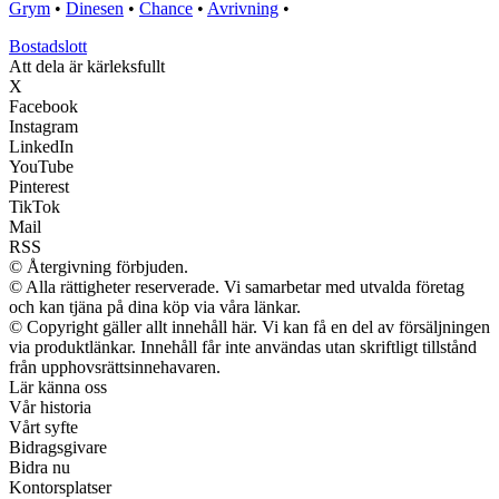
Grym
•
Dinesen
•
Chance
•
Avrivning
•
Bostadslott
Att dela är kärleksfullt
X
Facebook
Instagram
LinkedIn
YouTube
Pinterest
TikTok
Mail
RSS
© Återgivning förbjuden.
© Alla rättigheter reserverade. Vi samarbetar med utvalda företag
och kan tjäna på dina köp via våra länkar.
© Copyright gäller allt innehåll här. Vi kan få en del av försäljningen
via produktlänkar. Innehåll får inte användas utan skriftligt tillstånd
från upphovsrättsinnehavaren.
Lär känna oss
Vår historia
Vårt syfte
Bidragsgivare
Bidra nu
Kontorsplatser