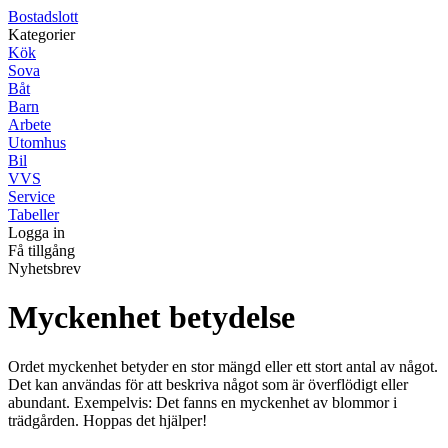
Bostadslott
Kategorier
Kök
Sova
Båt
Barn
Arbete
Utomhus
Bil
VVS
Service
Tabeller
Logga in
Få tillgång
Nyhetsbrev
Myckenhet betydelse
Ordet myckenhet betyder en stor mängd eller ett stort antal av något.
Det kan användas för att beskriva något som är överflödigt eller
abundant. Exempelvis: Det fanns en myckenhet av blommor i
trädgården. Hoppas det hjälper!