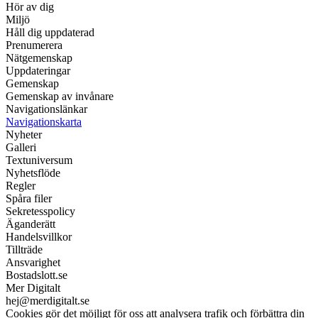
Hör av dig
Miljö
Håll dig uppdaterad
Prenumerera
Nätgemenskap
Uppdateringar
Gemenskap
Gemenskap av invånare
Navigationslänkar
Navigationskarta
Nyheter
Galleri
Textuniversum
Nyhetsflöde
Regler
Spåra filer
Sekretesspolicy
Äganderätt
Handelsvillkor
Tillträde
Ansvarighet
Bostadslott.se
Mer Digitalt
hej@merdigitalt.se
Cookies gör det möjligt för oss att analysera trafik och förbättra din