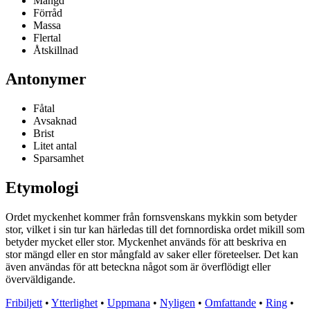
Mängd
Förråd
Massa
Flertal
Åtskillnad
Antonymer
Fåtal
Avsaknad
Brist
Litet antal
Sparsamhet
Etymologi
Ordet myckenhet kommer från fornsvenskans mykkin som betyder
stor, vilket i sin tur kan härledas till det fornnordiska ordet mikill som
betyder mycket eller stor. Myckenhet används för att beskriva en
stor mängd eller en stor mångfald av saker eller företeelser. Det kan
även användas för att beteckna något som är överflödigt eller
överväldigande.
Fribiljett
•
Ytterlighet
•
Uppmana
•
Nyligen
•
Omfattande
•
Ring
•