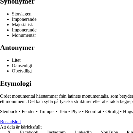
Synonymer
Storslagen
Imponerande
Majestätisk
Imponerande
Monumentär
Antonymer
Litet
Oansenligt
Obetydligt
Etymologi
Ordet monumental härstammar från latinets monumentalis, som betyder s
ett monument. Det kan syfta på fysiska strukturer eller abstrakta begre
Stenbock
•
Fender
•
Trumpet
•
Tein
•
Plyte
•
Beordrat
•
Otrolig
•
Hugs
Bostadslott
Att dela är kärleksfullt
X
Facebook
Instagram
LinkedIn
YouTube
Pin