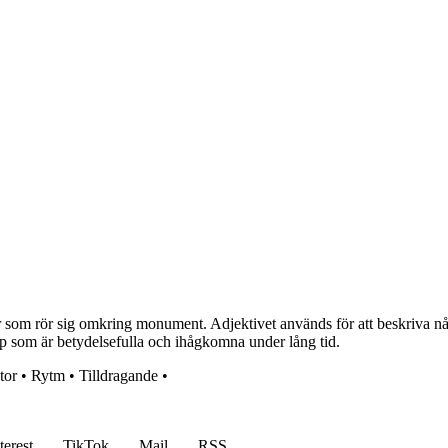
om rör sig omkring monument. Adjektivet används för att beskriva någo
pp som är betydelsefulla och ihågkomna under lång tid.
tor
•
Rytm
•
Tilldragande
•
terest
TikTok
Mail
RSS