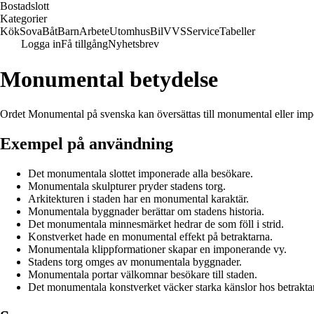
Bostadslott
Kategorier
Kök
Sova
Båt
Barn
Arbete
Utomhus
Bil
VVS
Service
Tabeller
Logga in
Få tillgång
Nyhetsbrev
Monumental betydelse
Ordet Monumental på svenska kan översättas till monumental eller impone
Exempel på användning
Det monumentala slottet imponerade alla besökare.
Monumentala skulpturer pryder stadens torg.
Arkitekturen i staden har en monumental karaktär.
Monumentala byggnader berättar om stadens historia.
Det monumentala minnesmärket hedrar de som föll i strid.
Konstverket hade en monumental effekt på betraktarna.
Monumentala klippformationer skapar en imponerande vy.
Stadens torg omges av monumentala byggnader.
Monumentala portar välkomnar besökare till staden.
Det monumentala konstverket väcker starka känslor hos betrakta