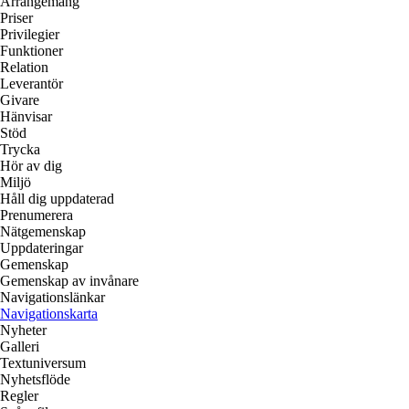
Arrangemang
Priser
Privilegier
Funktioner
Relation
Leverantör
Givare
Hänvisar
Stöd
Trycka
Hör av dig
Miljö
Håll dig uppdaterad
Prenumerera
Nätgemenskap
Uppdateringar
Gemenskap
Gemenskap av invånare
Navigationslänkar
Navigationskarta
Nyheter
Galleri
Textuniversum
Nyhetsflöde
Regler