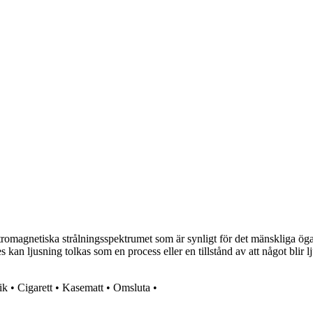
ktromagnetiska strålningsspektrumet som är synligt för det mänskliga öga
edes kan ljusning tolkas som en process eller en tillstånd av att något blir
ik
•
Cigarett
•
Kasematt
•
Omsluta
•