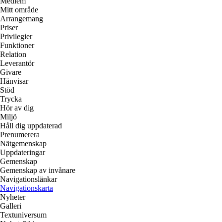
Medlem
Mitt område
Arrangemang
Priser
Privilegier
Funktioner
Relation
Leverantör
Givare
Hänvisar
Stöd
Trycka
Hör av dig
Miljö
Håll dig uppdaterad
Prenumerera
Nätgemenskap
Uppdateringar
Gemenskap
Gemenskap av invånare
Navigationslänkar
Navigationskarta
Nyheter
Galleri
Textuniversum