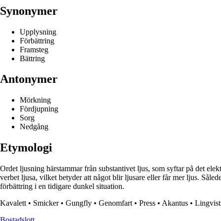
Synonymer
Upplysning
Förbättring
Framsteg
Bättring
Antonymer
Mörkning
Fördjupning
Sorg
Nedgång
Etymologi
Ordet ljusning härstammar från substantivet ljus, som syftar på det ele
verbet ljusa, vilket betyder att något blir ljusare eller får mer ljus. Sål
förbättring i en tidigare dunkel situation.
Kavalett
•
Smicker
•
Gungfly
•
Genomfart
•
Press
•
Akantus
•
Lingvist
Bostadslott