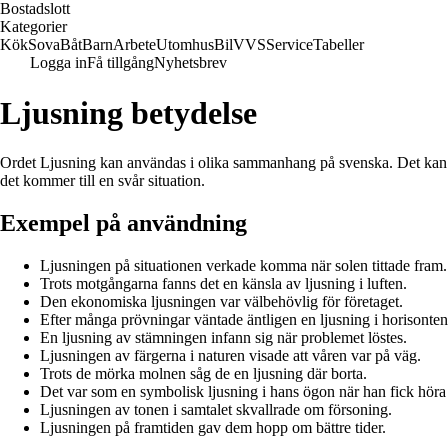
Bostadslott
Kategorier
Kök
Sova
Båt
Barn
Arbete
Utomhus
Bil
VVS
Service
Tabeller
Logga in
Få tillgång
Nyhetsbrev
Ljusning betydelse
Ordet Ljusning kan användas i olika sammanhang på svenska. Det kan syft
det kommer till en svår situation.
Exempel på användning
Ljusningen på situationen verkade komma när solen tittade fram.
Trots motgångarna fanns det en känsla av ljusning i luften.
Den ekonomiska ljusningen var välbehövlig för företaget.
Efter många prövningar väntade äntligen en ljusning i horisonten
En ljusning av stämningen infann sig när problemet löstes.
Ljusningen av färgerna i naturen visade att våren var på väg.
Trots de mörka molnen såg de en ljusning där borta.
Det var som en symbolisk ljusning i hans ögon när han fick höra
Ljusningen av tonen i samtalet skvallrade om försoning.
Ljusningen på framtiden gav dem hopp om bättre tider.