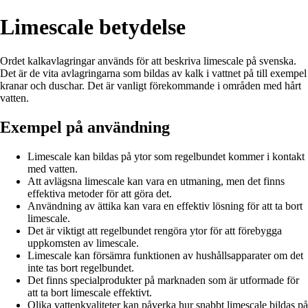
Limescale betydelse
Ordet kalkavlagringar används för att beskriva limescale på svenska.
Det är de vita avlagringarna som bildas av kalk i vattnet på till exempel
kranar och duschar. Det är vanligt förekommande i områden med hårt
vatten.
Exempel på användning
Limescale kan bildas på ytor som regelbundet kommer i kontakt
med vatten.
Att avlägsna limescale kan vara en utmaning, men det finns
effektiva metoder för att göra det.
Användning av ättika kan vara en effektiv lösning för att ta bort
limescale.
Det är viktigt att regelbundet rengöra ytor för att förebygga
uppkomsten av limescale.
Limescale kan försämra funktionen av hushållsapparater om det
inte tas bort regelbundet.
Det finns specialprodukter på marknaden som är utformade för
att ta bort limescale effektivt.
Olika vattenkvaliteter kan påverka hur snabbt limescale bildas på