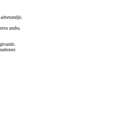
arbetsmiljö.
rera andra.
givande.
uationer.