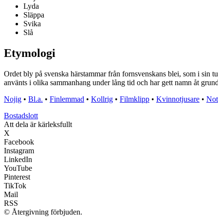
Lyda
Släppa
Svika
Slå
Etymologi
Ordet bly på svenska härstammar från fornsvenskans blei, som i sin tur
använts i olika sammanhang under lång tid och har gett namn åt gr
Nojig
•
Bl.a.
•
Finlemmad
•
Kollrig
•
Filmklipp
•
Kvinnotjusare
•
Not
Bostadslott
Att dela är kärleksfullt
X
Facebook
Instagram
LinkedIn
YouTube
Pinterest
TikTok
Mail
RSS
© Återgivning förbjuden.