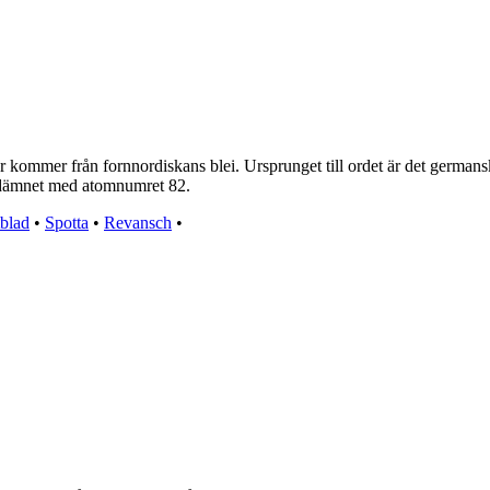
 kommer från fornnordiskans blei. Ursprunget till ordet är det germansk
undämnet med atomnumret 82.
blad
•
Spotta
•
Revansch
•