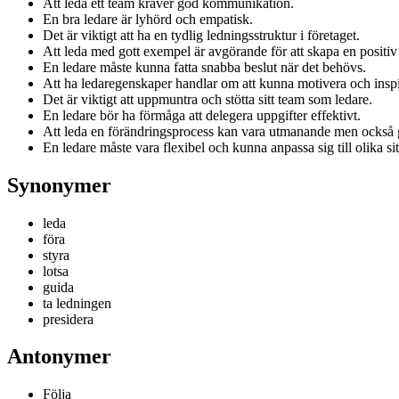
Att leda ett team kräver god kommunikation.
En bra ledare är lyhörd och empatisk.
Det är viktigt att ha en tydlig ledningsstruktur i företaget.
Att leda med gott exempel är avgörande för att skapa en positiv 
En ledare måste kunna fatta snabba beslut när det behövs.
Att ha ledaregenskaper handlar om att kunna motivera och inspi
Det är viktigt att uppmuntra och stötta sitt team som ledare.
En ledare bör ha förmåga att delegera uppgifter effektivt.
Att leda en förändringsprocess kan vara utmanande men också 
En ledare måste vara flexibel och kunna anpassa sig till olika sit
Synonymer
leda
föra
styra
lotsa
guida
ta ledningen
presidera
Antonymer
Följa