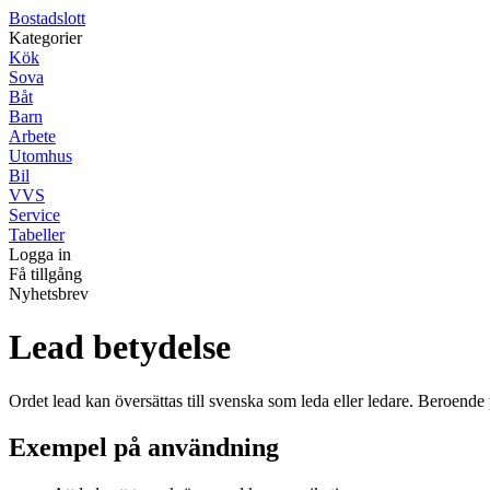
Bostadslott
Kategorier
Kök
Sova
Båt
Barn
Arbete
Utomhus
Bil
VVS
Service
Tabeller
Logga in
Få tillgång
Nyhetsbrev
Lead betydelse
Ordet lead kan översättas till svenska som leda eller ledare. Beroende 
Exempel på användning