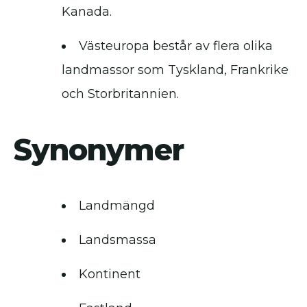
Kanada.
Västeuropa består av flera olika
landmassor som Tyskland, Frankrike
och Storbritannien.
Synonymer
Landmängd
Landsmassa
Kontinent