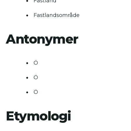
Fastland
Fastlandsområde
Antonymer
Ö
Ö
Ö
Etymologi