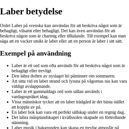
Laber betydelse
Ordet Laber på svenska kan användas för att beskriva något som är
behagligt, vilsamt eller behagligt. Det kan även användas för att
beskriva någon som är charmig eller tilltalande. Till exempel kan man
säga att en vacker utsikt är laber eller att en person är laber i sitt sätt.
Exempel på användning
Laber är ett ord som ofta används för att beskriva något som är
behagligt eller trevligt.
Den labra doften av nyslaget hö påminner om sommaren.
Att sitta vid en laber strand och lyssna på vågornas sus kan vara
väldigt avslappnande.
Laber är ett gammaldags ord som sällan används i
vardagsspråket idag.
Vissa människor tycker att en laber trädgård är det bästa stället
att koppla av på.
En laber bok kan vara ett perfekt sällskap under en regnig dag.
Det labra månplandskapet i kvällssolen skapade en förtrollande
stämning.
Laber musik i bakgrunden kan skapa en trevlig atmosfär på