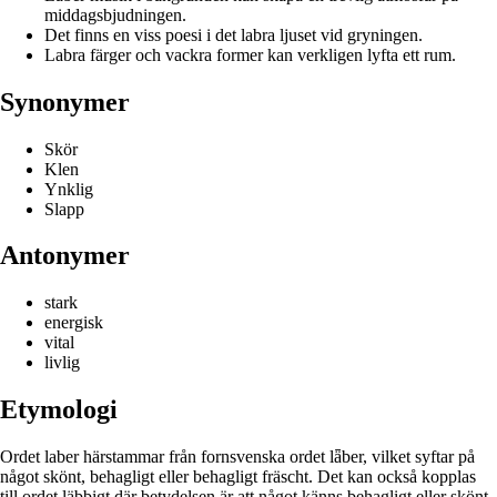
middagsbjudningen.
Det finns en viss poesi i det labra ljuset vid gryningen.
Labra färger och vackra former kan verkligen lyfta ett rum.
Synonymer
Skör
Klen
Ynklig
Slapp
Antonymer
stark
energisk
vital
livlig
Etymologi
Ordet laber härstammar från fornsvenska ordet lǟber, vilket syftar på
något skönt, behagligt eller behagligt fräscht. Det kan också kopplas
till ordet läbbigt där betydelsen är att något känns behagligt eller skönt