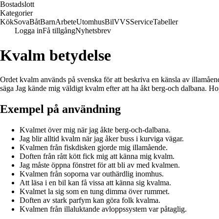
Bostadslott
Kategorier
Kök
Sova
Båt
Barn
Arbete
Utomhus
Bil
VVS
Service
Tabeller
Logga in
Få tillgång
Nyhetsbrev
Kvalm betydelse
Ordet kvalm används på svenska för att beskriva en känsla av illamåen
säga Jag kände mig väldigt kvalm efter att ha åkt berg-och dalbana. Hopp
Exempel på användning
Kvalmet över mig när jag åkte berg-och-dalbana.
Jag blir alltid kvalm när jag åker buss i kurviga vägar.
Kvalmen från fiskdisken gjorde mig illamående.
Doften från rått kött fick mig att känna mig kvalm.
Jag måste öppna fönstret för att bli av med kvalmen.
Kvalmen från soporna var outhärdlig inomhus.
Att läsa i en bil kan få vissa att känna sig kvalma.
Kvalmet la sig som en tung dimma över rummet.
Doften av stark parfym kan göra folk kvalma.
Kvalmen från illaluktande avloppssystem var påtaglig.