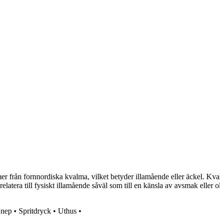
 från fornnordiska kvalma, vilket betyder illamående eller äckel. Kval
elatera till fysiskt illamående såväl som till en känsla av avsmak eller 
nep
•
Spritdryck
•
Uthus
•