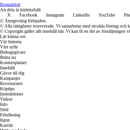
Bostadslott
Att dela är kärleksfullt
X
Facebook
Instagram
LinkedIn
YouTube
Pin
© Återgivning förbjuden.
© Alla rättigheter reserverade. Vi samarbetar med utvalda företag och k
© Copyright gäller allt innehåll här. Vi kan få en del av försäljningen v
Lär känna oss
Vår historia
Vårt syfte
Bidragsgivare
Bidra nu
Kontorsplatser
Innehåll
Gåvor till dig
Kampanjer
Recensioner
Köptips
Instruktioner
Videor
Info
Stöd
Felsökning
Input
Karriär