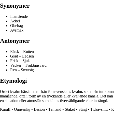
Synonymer
Illamående
Äckel
Obehag
Avsmak
Antonymer
Färsk – Rutten
Glad – Ledsen
Frisk – Sjuk
Vacker – Fruktansvärd
Ren – Smutsig
Etymologi
Ordet kvalm härstammar från fornsvenskans kvalm, som i sin tur kommer
illamående, ofta i form av en tryckande eller kväljande känsla. Det kan r
en situation eller atmosfär som känns överväldigande eller instängd.
Karaff
•
Oansenlig
•
Lesion
•
Tentand
•
Staket
•
Sting
•
Tidsavsnitt
•
K