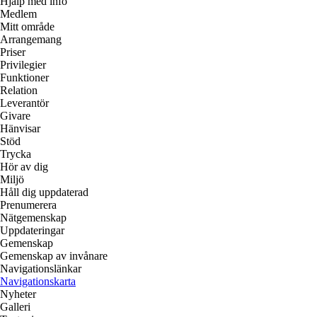
Hjälp med info
Medlem
Mitt område
Arrangemang
Priser
Privilegier
Funktioner
Relation
Leverantör
Givare
Hänvisar
Stöd
Trycka
Hör av dig
Miljö
Håll dig uppdaterad
Prenumerera
Nätgemenskap
Uppdateringar
Gemenskap
Gemenskap av invånare
Navigationslänkar
Navigationskarta
Nyheter
Galleri