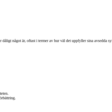
åligt något är, oftast i termer av hur väl det uppfyller sina avsedda sy
teten.
örbättring.