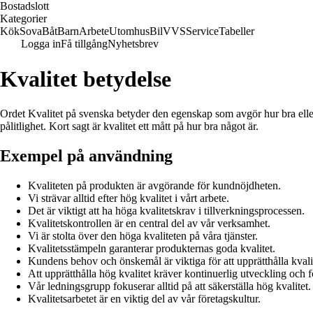
Bostadslott
Kategorier
Kök
Sova
Båt
Barn
Arbete
Utomhus
Bil
VVS
Service
Tabeller
Logga in
Få tillgång
Nyhetsbrev
Kvalitet betydelse
Ordet Kvalitet på svenska betyder den egenskap som avgör hur bra eller d
pålitlighet. Kort sagt är kvalitet ett mått på hur bra något är.
Exempel på användning
Kvaliteten på produkten är avgörande för kundnöjdheten.
Vi strävar alltid efter hög kvalitet i vårt arbete.
Det är viktigt att ha höga kvalitetskrav i tillverkningsprocessen.
Kvalitetskontrollen är en central del av vår verksamhet.
Vi är stolta över den höga kvaliteten på våra tjänster.
Kvalitetsstämpeln garanterar produkternas goda kvalitet.
Kundens behov och önskemål är viktiga för att upprätthålla kvali
Att upprätthålla hög kvalitet kräver kontinuerlig utveckling och f
Vår ledningsgrupp fokuserar alltid på att säkerställa hög kvalitet.
Kvalitetsarbetet är en viktig del av vår företagskultur.