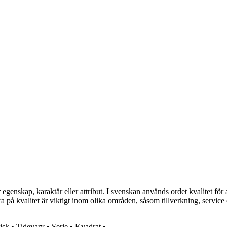
 egenskap, karaktär eller attribut. I svenskan används ordet kvalitet för 
ra på kvalitet är viktigt inom olika områden, såsom tillverkning, service 
isk
•
Tidevarv
•
Serie
•
Kvadrat
•