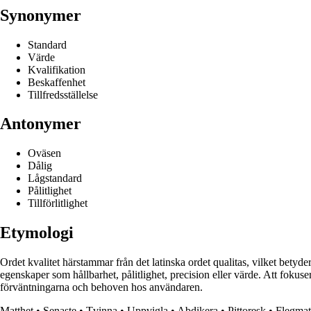
Synonymer
Standard
Värde
Kvalifikation
Beskaffenhet
Tillfredsställelse
Antonymer
Oväsen
Dålig
Lågstandard
Pålitlighet
Tillförlitlighet
Etymologi
Ordet kvalitet härstammar från det latinska ordet qualitas, vilket betyder
egenskaper som hållbarhet, pålitlighet, precision eller värde. Att fokuse
förväntningarna och behoven hos användaren.
Matthet
•
Senaste
•
Tvinna
•
Uppvigla
•
Abdikera
•
Pittoresk
•
Flegmat