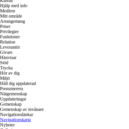
Karriär
Hjälp med info
Medlem
Mitt område
Arrangemang
Priser
Privilegier
Funktioner
Relation
Leverantör
Givare
Hänvisar
Stöd
Trycka
Hör av dig
Miljö
Håll dig uppdaterad
Prenumerera
Nätgemenskap
Uppdateringar
Gemenskap
Gemenskap av invånare
Navigationslänkar
Navigationskarta
Nyheter