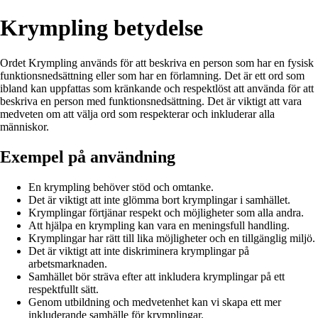
Krympling betydelse
Ordet Krympling används för att beskriva en person som har en fysisk
funktionsnedsättning eller som har en förlamning. Det är ett ord som
ibland kan uppfattas som kränkande och respektlöst att använda för att
beskriva en person med funktionsnedsättning. Det är viktigt att vara
medveten om att välja ord som respekterar och inkluderar alla
människor.
Exempel på användning
En krympling behöver stöd och omtanke.
Det är viktigt att inte glömma bort krymplingar i samhället.
Krymplingar förtjänar respekt och möjligheter som alla andra.
Att hjälpa en krympling kan vara en meningsfull handling.
Krymplingar har rätt till lika möjligheter och en tillgänglig miljö.
Det är viktigt att inte diskriminera krymplingar på
arbetsmarknaden.
Samhället bör sträva efter att inkludera krymplingar på ett
respektfullt sätt.
Genom utbildning och medvetenhet kan vi skapa ett mer
inkluderande samhälle för krymplingar.