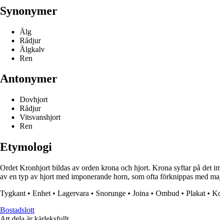
Synonymer
Älg
Rådjur
Älgkalv
Ren
Antonymer
Dovhjort
Rådjur
Vitsvanshjort
Ren
Etymologi
Ordet Kronhjort bildas av orden krona och hjort. Krona syftar på det i
av en typ av hjort med imponerande horn, som ofta förknippas med maj
Tygkant
•
Enhet
•
Lagervara
•
Snorunge
•
Joina
•
Ombud
•
Plakat
•
Ko
Bostadslott
Att dela är kärleksfullt