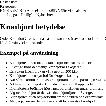
Bostadslott
Kategorier
Kök
Sova
Båt
Barn
Arbete
Utomhus
Bil
VVS
Service
Tabeller
Logga in
Få tillgång
Nyhetsbrev
Kronhjort betydelse
Ordet Kronhjort är ett sammansatt ord som består av krona och hjort. 
känd för sitt vackra utseende.
Exempel på användning
Kronhjorten är ett imponerande djur med sina stora horn.
I Sverige finns det många kronhjortar i skogarna.
En vuxen kronhjort kan väga upp till 200 kilo.
Kronhjorten är en symbol för skogens konung.
När våren kommer samlas kronhjortarna för att parningen ska sk
Att få se en kronhjort i det vilda är en speciell upplevelse.
Kronhjortens brölande hörs långt bort i skogen under brunsten.
Älg och kronhjort är de två största hjortdjuren i Sverige.
Kronhjorten är en betydelsefull art för naturen och ekosystemet.
Många jägare ser det som en ära att fälla en stor kronhjort.