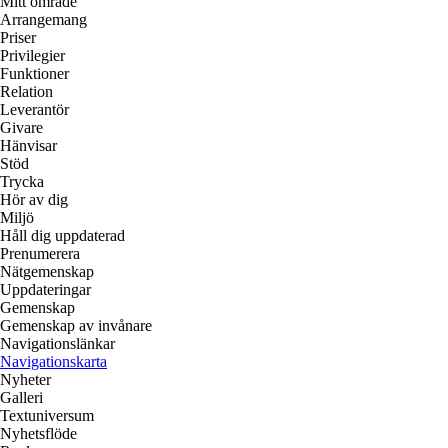
Mitt område
Arrangemang
Priser
Privilegier
Funktioner
Relation
Leverantör
Givare
Hänvisar
Stöd
Trycka
Hör av dig
Miljö
Håll dig uppdaterad
Prenumerera
Nätgemenskap
Uppdateringar
Gemenskap
Gemenskap av invånare
Navigationslänkar
Navigationskarta
Nyheter
Galleri
Textuniversum
Nyhetsflöde