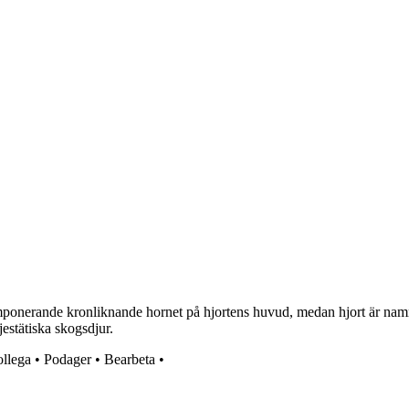
mponerande kronliknande hornet på hjortens huvud, medan hjort är namne
estätiska skogsdjur.
llega
•
Podager
•
Bearbeta
•