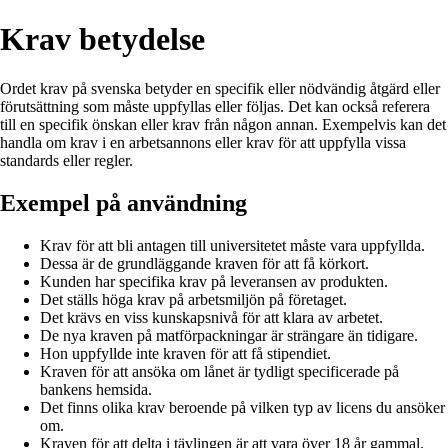
Krav betydelse
Ordet krav på svenska betyder en specifik eller nödvändig åtgärd eller
förutsättning som måste uppfyllas eller följas. Det kan också referera
till en specifik önskan eller krav från någon annan. Exempelvis kan det
handla om krav i en arbetsannons eller krav för att uppfylla vissa
standards eller regler.
Exempel på användning
Krav för att bli antagen till universitetet måste vara uppfyllda.
Dessa är de grundläggande kraven för att få körkort.
Kunden har specifika krav på leveransen av produkten.
Det ställs höga krav på arbetsmiljön på företaget.
Det krävs en viss kunskapsnivå för att klara av arbetet.
De nya kraven på matförpackningar är strängare än tidigare.
Hon uppfyllde inte kraven för att få stipendiet.
Kraven för att ansöka om lånet är tydligt specificerade på
bankens hemsida.
Det finns olika krav beroende på vilken typ av licens du ansöker
om.
Kraven för att delta i tävlingen är att vara över 18 år gammal.