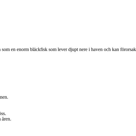
ta som en enorm bläckfisk som lever djupt nere i haven och kan förorsak
tnen.
öss.
 åren.