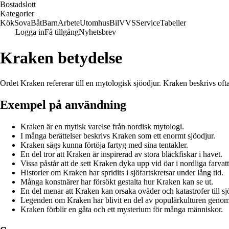
Bostadslott
Kategorier
Kök
Sova
Båt
Barn
Arbete
Utomhus
Bil
VVS
Service
Tabeller
Logga in
Få tillgång
Nyhetsbrev
Kraken betydelse
Ordet Kraken refererar till en mytologisk sjöodjur. Kraken beskrivs of
Exempel på användning
Kraken är en mytisk varelse från nordisk mytologi.
I många berättelser beskrivs Kraken som ett enormt sjöodjur.
Kraken sägs kunna förtöja fartyg med sina tentakler.
En del tror att Kraken är inspirerad av stora bläckfiskar i havet.
Vissa påstår att de sett Kraken dyka upp vid öar i nordliga farvat
Historier om Kraken har spridits i sjöfartskretsar under lång tid.
Många konstnärer har försökt gestalta hur Kraken kan se ut.
En del menar att Kraken kan orsaka oväder och katastrofer till sj
Legenden om Kraken har blivit en del av populärkulturen genom
Kraken förblir en gåta och ett mysterium för många människor.