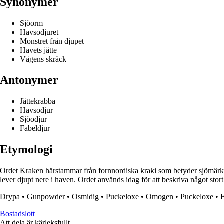
Synonymer
Sjöorm
Havsodjuret
Monstret från djupet
Havets jätte
Vågens skräck
Antonymer
Jättekrabba
Havsodjur
Sjöodjur
Fabeldjur
Etymologi
Ordet Kraken härstammar från fornnordiska kraki som betyder sjömärke el
lever djupt nere i haven. Ordet används idag för att beskriva något stor
Drypa
•
Gunpowder
•
Osmidig
•
Puckeloxe
•
Omogen
•
Puckeloxe
•
F
Bostadslott
Att dela är kärleksfullt