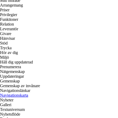
Mitt område
Arrangemang
Priser
Privilegier
Funktioner
Relation
Leverantör
Givare
Hänvisar
Stöd
Trycka
Hör av dig
Miljö
Håll dig uppdaterad
Prenumerera
Nätgemenskap
Uppdateringar
Gemenskap
Gemenskap av invånare
Navigationslänkar
Navigationskarta
Nyheter
Galleri
Textuniversum
Nyhetsflöde