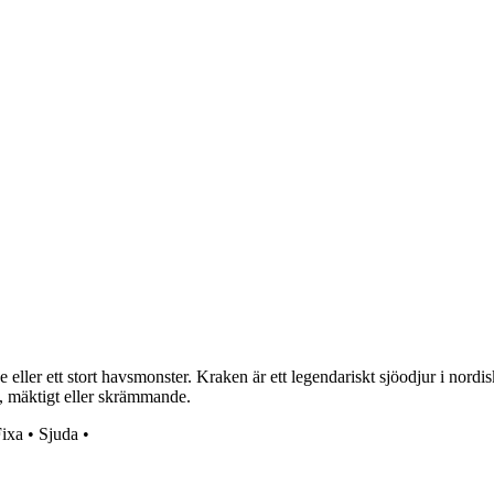
ler ett stort havsmonster. Kraken är ett legendariskt sjöodjur i nordis
t, mäktigt eller skrämmande.
ixa
•
Sjuda
•