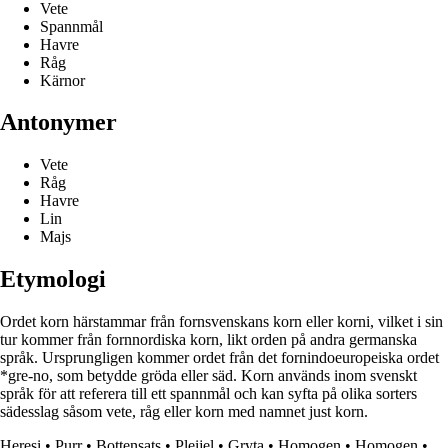
Vete
Spannmål
Havre
Råg
Kärnor
Antonymer
Vete
Råg
Havre
Lin
Majs
Etymologi
Ordet korn härstammar från fornsvenskans korn eller korni, vilket i sin
tur kommer från fornnordiska korn, likt orden på andra germanska
språk. Ursprungligen kommer ordet från det fornindoeuropeiska ordet
*gre-no, som betydde gröda eller säd. Korn används inom svenskt
språk för att referera till ett spannmål och kan syfta på olika sorters
sädesslag såsom vete, råg eller korn med namnet just korn.
Heresi
•
Purr
•
Bottensats
•
Pleijel
•
Gryta
•
Homogen
•
Homogen
•