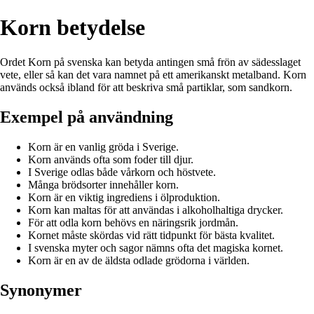
Korn betydelse
Ordet Korn på svenska kan betyda antingen små frön av sädesslaget
vete, eller så kan det vara namnet på ett amerikanskt metalband. Korn
används också ibland för att beskriva små partiklar, som sandkorn.
Exempel på användning
Korn är en vanlig gröda i Sverige.
Korn används ofta som foder till djur.
I Sverige odlas både vårkorn och höstvete.
Många brödsorter innehåller korn.
Korn är en viktig ingrediens i ölproduktion.
Korn kan maltas för att användas i alkoholhaltiga drycker.
För att odla korn behövs en näringsrik jordmån.
Kornet måste skördas vid rätt tidpunkt för bästa kvalitet.
I svenska myter och sagor nämns ofta det magiska kornet.
Korn är en av de äldsta odlade grödorna i världen.
Synonymer