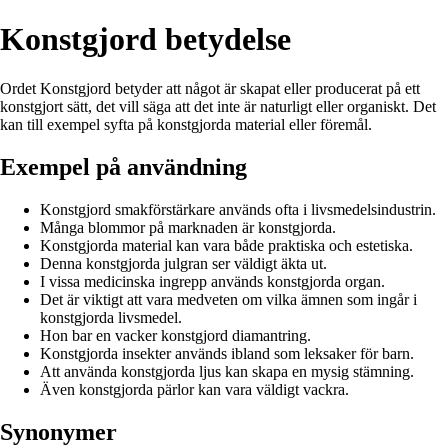
Konstgjord betydelse
Ordet Konstgjord betyder att något är skapat eller producerat på ett
konstgjort sätt, det vill säga att det inte är naturligt eller organiskt. Det
kan till exempel syfta på konstgjorda material eller föremål.
Exempel på användning
Konstgjord smakförstärkare används ofta i livsmedelsindustrin.
Många blommor på marknaden är konstgjorda.
Konstgjorda material kan vara både praktiska och estetiska.
Denna konstgjorda julgran ser väldigt äkta ut.
I vissa medicinska ingrepp används konstgjorda organ.
Det är viktigt att vara medveten om vilka ämnen som ingår i
konstgjorda livsmedel.
Hon bar en vacker konstgjord diamantring.
Konstgjorda insekter används ibland som leksaker för barn.
Att använda konstgjorda ljus kan skapa en mysig stämning.
Även konstgjorda pärlor kan vara väldigt vackra.
Synonymer