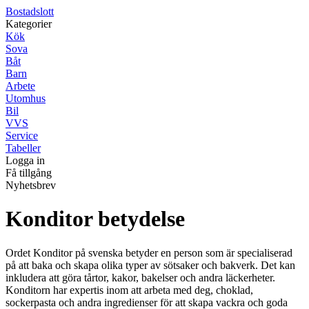
Bostadslott
Kategorier
Kök
Sova
Båt
Barn
Arbete
Utomhus
Bil
VVS
Service
Tabeller
Logga in
Få tillgång
Nyhetsbrev
Konditor betydelse
Ordet Konditor på svenska betyder en person som är specialiserad
på att baka och skapa olika typer av sötsaker och bakverk. Det kan
inkludera att göra tårtor, kakor, bakelser och andra läckerheter.
Konditorn har expertis inom att arbeta med deg, choklad,
sockerpasta och andra ingredienser för att skapa vackra och goda