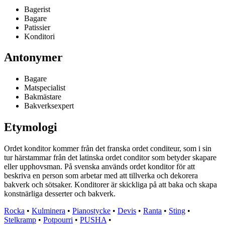
Bagerist
Bagare
Patissier
Konditori
Antonymer
Bagare
Matspecialist
Bakmästare
Bakverksexpert
Etymologi
Ordet konditor kommer från det franska ordet c​onditeur, som i sin
tur härstammar från det latinska ordet conditor som betyder skapare
eller upphovsman. På svenska används ordet konditor för att
beskriva en person som arbetar med att tillverka och dekorera
bakverk och sötsaker. Konditorer är skickliga på att baka och skapa
konstnärliga desserter och bakverk.
Rocka
•
Kulminera
•
Pianostycke
•
Devis
•
Ranta
•
Sting
•
Stelkramp
•
Potpourri
•
PUSHA
•