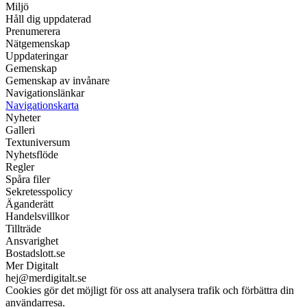
Miljö
Håll dig uppdaterad
Prenumerera
Nätgemenskap
Uppdateringar
Gemenskap
Gemenskap av invånare
Navigationslänkar
Navigationskarta
Nyheter
Galleri
Textuniversum
Nyhetsflöde
Regler
Spåra filer
Sekretesspolicy
Äganderätt
Handelsvillkor
Tillträde
Ansvarighet
Bostadslott.se
Mer Digitalt
hej@merdigitalt.se
Cookies gör det möjligt för oss att analysera trafik och förbättra din
användarresa.