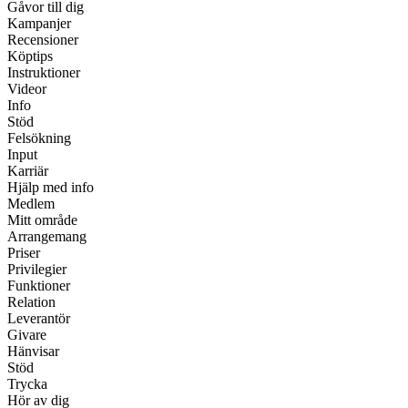
Gåvor till dig
Kampanjer
Recensioner
Köptips
Instruktioner
Videor
Info
Stöd
Felsökning
Input
Karriär
Hjälp med info
Medlem
Mitt område
Arrangemang
Priser
Privilegier
Funktioner
Relation
Leverantör
Givare
Hänvisar
Stöd
Trycka
Hör av dig