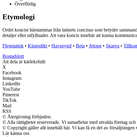
Överflödig
Etymologi
Ordet koncist härstammar från latinets concisus som betyder sammandrag
detaljer eller utfyllnader. Att vara koncis innebär att kunna kommunice
Flegmatisk
•
Klagodikt
•
Havsnymf
•
Beta
•
Jetong
•
Skarva
•
Tillk
Bostadslott
Att dela är kärleksfullt
X
Facebook
Instagram
LinkedIn
YouTube
Pinterest
TikTok
Mail
RSS
© Återgivning förbjuden.
© Alla rättigheter reserverade. Vi samarbetar med utvalda företag och 
© Copyright gäller allt innehåll här. Vi kan få en del av försäljningen 
Lär känna oss