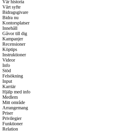
Vår historia
Vårt syfte
Bidragsgivare
Bidra nu
Kontorsplatser
Innehåll
Gåvor till dig
Kampanjer
Recensioner
Köptips
Instruktioner
Videor
Info
Stöd
Felsökning
Input
Karriär
Hjälp med info
Medlem
Mitt område
Arrangemang
Priser
Privilegier
Funktioner
Relation