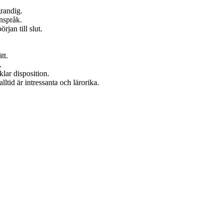
grandig.
anspråk.
rjan till slut.
tt.
.
klar disposition.
ltid är intressanta och lärorika.