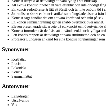
Koncist uttryckt är det viktigt att vara tydlig i sitt budskap.
Att skriva koncist innebär att vara effektiv och inte onödigt lån
En koncis redogörelse är lätt att förstå och tar inte onödig tid i 
Journalisten skrev en koncis artikel som fängslade läsarna från bö
Koncist sagt handlar det om att vara kortfattad och rakt på sak.
En koncis sammanfattning ger en snabb överblick över ämnet.
Eleven presenterade sitt arbete på ett koncist och övertygande sä
Koncist formulerat är det bäst att använda enkla och tydliga ord
I en koncis rapport är det viktigt att vara strukturerad och ha en 
Professor Lundgren är känd för sina koncisa föreläsningar som al
Synonymer
Kortfattat
Precist
Lakoniskt
Koncis
Sammanfattat
Antonymer
Långdragen
Utsvävande
Vag