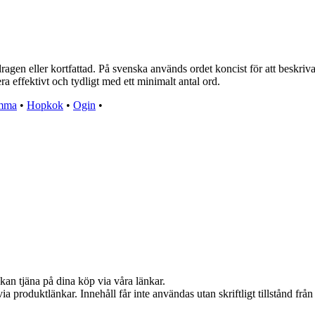
en eller kortfattad. På svenska används ordet koncist för att beskriva n
ra effektivt och tydligt med ett minimalt antal ord.
omma
•
Hopkok
•
Ogin
•
kan tjäna på dina köp via våra länkar.
via produktlänkar. Innehåll får inte användas utan skriftligt tillstånd fr