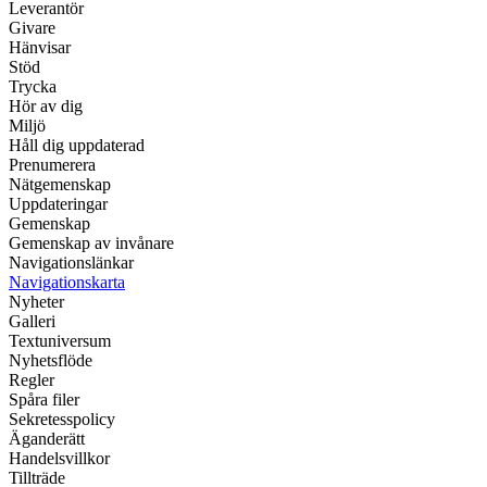
Leverantör
Givare
Hänvisar
Stöd
Trycka
Hör av dig
Miljö
Håll dig uppdaterad
Prenumerera
Nätgemenskap
Uppdateringar
Gemenskap
Gemenskap av invånare
Navigationslänkar
Navigationskarta
Nyheter
Galleri
Textuniversum
Nyhetsflöde
Regler
Spåra filer
Sekretesspolicy
Äganderätt
Handelsvillkor
Tillträde