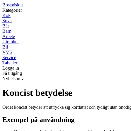
Bostadslott
Kategorier
Kök
Sova
Båt
Barn
Arbete
Utomhus
Bil
VVS
Service
Tabeller
Logga in
Få tillgång
Nyhetsbrev
Koncist betydelse
Ordet koncist betyder att uttrycka sig kortfattat och tydligt utan onödi
Exempel på användning