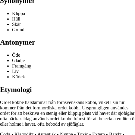
Synonymer
Klippa
Häll
Skär
Grund
Antonymer
Öde
Glädje
Framgång
Liv
Kärlek
Etymologi
Ordet kobbe härstammar från fornsvenskans kobbi, vilket i sin tur
kommer från det fornnordiska ordet kobbi. Ursprungligen användes
ordet för att beskriva en stenig eller klippig plats vid havet där sjöfåglar
ofta häckar. Idag används ordet kobbe främst för att beteckna en liten ö
eller holme i havet, ofta bebodd av sjöfåglar.
Coda
•
Klagodikt
•
Autentisk
•
Nynna
•
Toxic
•
Extern
•
Barskt
•