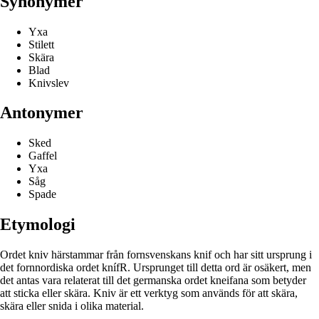
Synonymer
Yxa
Stilett
Skära
Blad
Knivslev
Antonymer
Sked
Gaffel
Yxa
Såg
Spade
Etymologi
Ordet kniv härstammar från fornsvenskans knif och har sitt ursprung i
det fornnordiska ordet knífR. Ursprunget till detta ord är osäkert, men
det antas vara relaterat till det germanska ordet kneifana som betyder
att sticka eller skära. Kniv är ett verktyg som används för att skära,
skära eller snida i olika material.