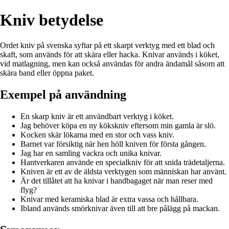
Kniv betydelse
Ordet kniv på svenska syftar på ett skarpt verktyg med ett blad och
skaft, som används för att skära eller hacka. Knivar används i köket,
vid matlagning, men kan också användas för andra ändamål såsom att
skära band eller öppna paket.
Exempel på användning
En skarp kniv är ett användbart verktyg i köket.
Jag behöver köpa en ny kökskniv eftersom min gamla är slö.
Kocken skär lökarna med en stor och vass kniv.
Barnet var försiktig när hen höll kniven för första gången.
Jag har en samling vackra och unika knivar.
Hantverkaren använde en specialkniv för att snida trädetaljerna.
Kniven är ett av de äldsta verktygen som människan har använt.
Är det tillåtet att ha knivar i handbagaget när man reser med
flyg?
Knivar med keramiska blad är extra vassa och hållbara.
Ibland används smörknivar även till att bre pålägg på mackan.