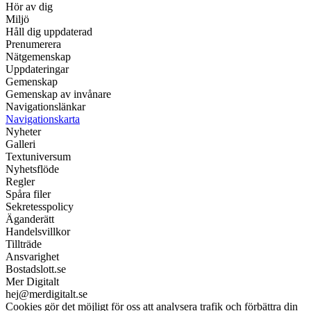
Hör av dig
Miljö
Håll dig uppdaterad
Prenumerera
Nätgemenskap
Uppdateringar
Gemenskap
Gemenskap av invånare
Navigationslänkar
Navigationskarta
Nyheter
Galleri
Textuniversum
Nyhetsflöde
Regler
Spåra filer
Sekretesspolicy
Äganderätt
Handelsvillkor
Tillträde
Ansvarighet
Bostadslott.se
Mer Digitalt
hej@merdigitalt.se
Cookies gör det möjligt för oss att analysera trafik och förbättra din