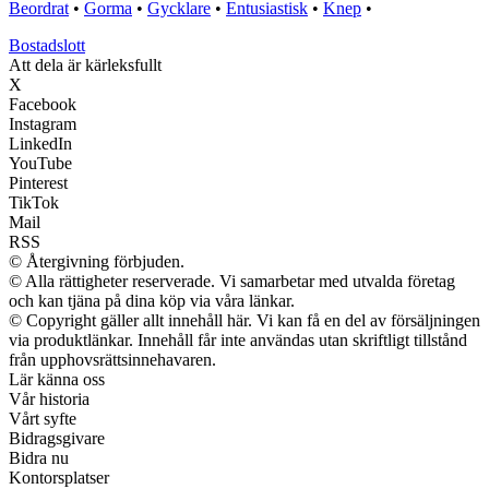
Beordrat
•
Gorma
•
Gycklare
•
Entusiastisk
•
Knep
•
Bostadslott
Att dela är kärleksfullt
X
Facebook
Instagram
LinkedIn
YouTube
Pinterest
TikTok
Mail
RSS
© Återgivning förbjuden.
© Alla rättigheter reserverade. Vi samarbetar med utvalda företag
och kan tjäna på dina köp via våra länkar.
© Copyright gäller allt innehåll här. Vi kan få en del av försäljningen
via produktlänkar. Innehåll får inte användas utan skriftligt tillstånd
från upphovsrättsinnehavaren.
Lär känna oss
Vår historia
Vårt syfte
Bidragsgivare
Bidra nu
Kontorsplatser