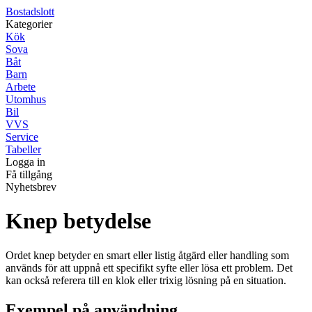
Bostadslott
Kategorier
Kök
Sova
Båt
Barn
Arbete
Utomhus
Bil
VVS
Service
Tabeller
Logga in
Få tillgång
Nyhetsbrev
Knep betydelse
Ordet knep betyder en smart eller listig åtgärd eller handling som
används för att uppnå ett specifikt syfte eller lösa ett problem. Det
kan också referera till en klok eller trixig lösning på en situation.
Exempel på användning