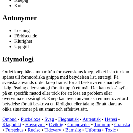
Knepig
Knif
Antonymer
Lösning
Förbiseende
Klurighet
Uppgift
Etymologi
Ordet knep härstammar från fornsvenskans knep, vilket i sin tur kan
spåras till fornnordiska gnippa med betydelsen list, strategi. På
svenska används ordet knep främst för att beskriva en smart eller
listig lösning eller strategi för att uppnå ett mål. Det kan också syfta
på en specifik metod eller trick för att lösa ett problem eller
övervinna en svårighet. Knep kan även användas i en mer överförd
betydelse för att beskriva en färdighet eller talang för att klara av
olika situationer på ett smart och effektivt sätt.
Ombud
•
Puckeloxe
•
Svag
•
Flegmatisk
•
Autentisk
•
Heresi
•
Klagodikt
•
Havsnymf
•
Oviktig
•
Gunpowder
•
Tomrum
•
Granska
•
Furstehus
•
Ruelse
•
Tidevarv
•
Barnslig
•
Utforma
•
Toxic
•