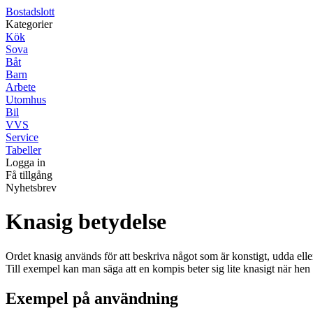
Bostadslott
Kategorier
Kök
Sova
Båt
Barn
Arbete
Utomhus
Bil
VVS
Service
Tabeller
Logga in
Få tillgång
Nyhetsbrev
Knasig betydelse
Ordet knasig används för att beskriva något som är konstigt, udda eller l
Till exempel kan man säga att en kompis beter sig lite knasigt när hen 
Exempel på användning