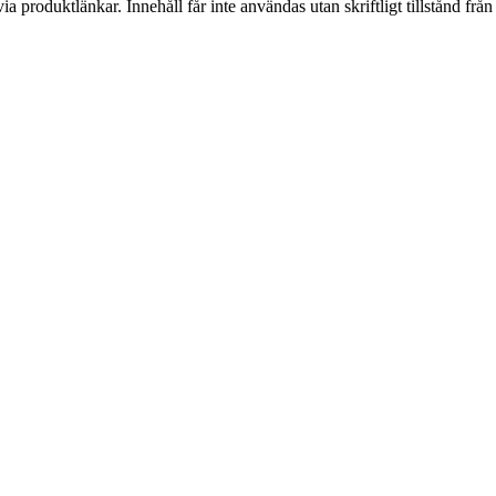
via produktlänkar. Innehåll får inte användas utan skriftligt tillstånd fr