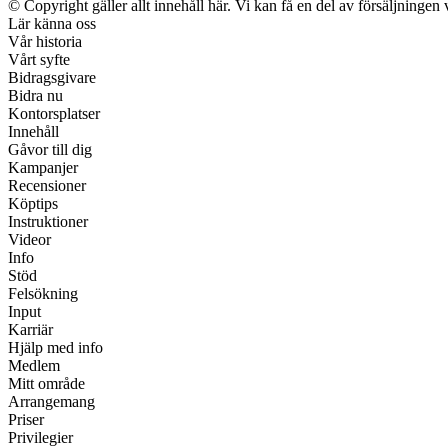
© Copyright gäller allt innehåll här. Vi kan få en del av försäljningen 
Lär känna oss
Vår historia
Vårt syfte
Bidragsgivare
Bidra nu
Kontorsplatser
Innehåll
Gåvor till dig
Kampanjer
Recensioner
Köptips
Instruktioner
Videor
Info
Stöd
Felsökning
Input
Karriär
Hjälp med info
Medlem
Mitt område
Arrangemang
Priser
Privilegier