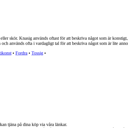
er skör. Knasig används oftast för att beskriva något som är konstigt, u
och används ofta i vardagligt tal för att beskriva något som är lite annorl
ikonst
•
Fordra
•
Tossig
•
kan tjäna på dina köp via våra länkar.