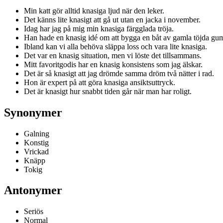
Min katt gör alltid knasiga ljud när den leker.
Det känns lite knasigt att gå ut utan en jacka i november.
Idag har jag på mig min knasiga färgglada tröja.
Han hade en knasig idé om att bygga en båt av gamla töjda gum
Ibland kan vi alla behöva släppa loss och vara lite knasiga.
Det var en knasig situation, men vi löste det tillsammans.
Mitt favoritgodis har en knasig konsistens som jag älskar.
Det är så knasigt att jag drömde samma dröm två nätter i rad.
Hon är expert på att göra knasiga ansiktsuttryck.
Det är knasigt hur snabbt tiden går när man har roligt.
Synonymer
Galning
Konstig
Vrickad
Knäpp
Tokig
Antonymer
Seriös
Normal