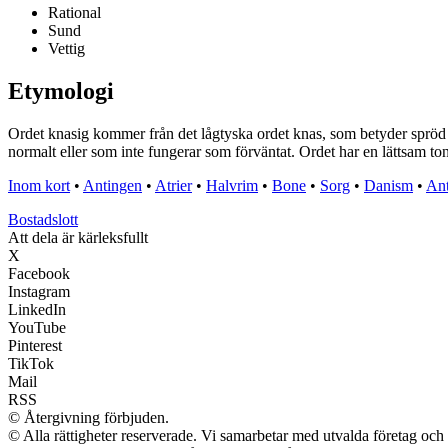
Rational
Sund
Vettig
Etymologi
Ordet knasig kommer från det lågtyska ordet knas, som betyder spröd ell
normalt eller som inte fungerar som förväntat. Ordet har en lättsam ton 
Inom kort
•
Antingen
•
Atrier
•
Halvrim
•
Bone
•
Sorg
•
Danism
•
Ant
Bostadslott
Att dela är kärleksfullt
X
Facebook
Instagram
LinkedIn
YouTube
Pinterest
TikTok
Mail
RSS
© Återgivning förbjuden.
© Alla rättigheter reserverade. Vi samarbetar med utvalda företag och 