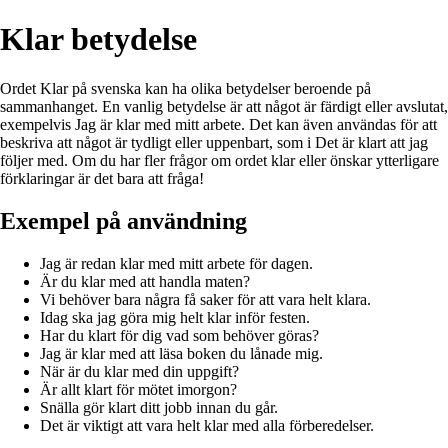
Klar betydelse
Ordet Klar på svenska kan ha olika betydelser beroende på
sammanhanget. En vanlig betydelse är att något är färdigt eller avslutat,
exempelvis Jag är klar med mitt arbete. Det kan även användas för att
beskriva att något är tydligt eller uppenbart, som i Det är klart att jag
följer med. Om du har fler frågor om ordet klar eller önskar ytterligare
förklaringar är det bara att fråga!
Exempel på användning
Jag är redan klar med mitt arbete för dagen.
Är du klar med att handla maten?
Vi behöver bara några få saker för att vara helt klara.
Idag ska jag göra mig helt klar inför festen.
Har du klart för dig vad som behöver göras?
Jag är klar med att läsa boken du lånade mig.
När är du klar med din uppgift?
Är allt klart för mötet imorgon?
Snälla gör klart ditt jobb innan du går.
Det är viktigt att vara helt klar med alla förberedelser.