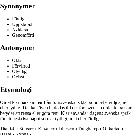
Synonymer
Färdig
Uppklarad
Avklarad
Genomförd
Antonymer
Oklar
Förvirrad
Otydlig
Ovisst
Etymologi
Ordet klar härstammar från fornsvenskans klar som betyder ljus, ren
eller tydlig. Det kan även härledas till det fornsvenska ordet klara som
betyder att rensa eller göra rent. Klar används i dagens svenska språk
för att beskriva något som är tydligt, rent eller färdigt.
Titanisk
•
Stuvare
•
Kavaljer
•
Dinesen
•
Dragkamp
•
Olikartad
•
Basse
•
Nynna
•