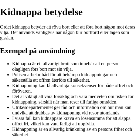
Kidnappa betydelse
Ordet kidnappa betyder att röva bort eller att föra bort någon mot deras
vilja. Det används vanligtvis när någon blir bortförd eller tagen som
gisslan.
Exempel på användning
Kidnappa är ett allvarligt brott som innebär att en person
olagligen förs bort mot sin vilja.
Polisen arbetar hårt för att bekämpa kidnappningar och
säkerställa att offren återförs till säkerhet.
Kidnappning kan få allvarliga konsekvenser för både offret och
förövaren.
Det är viktigt att vara försiktig och vara medveten om risken för
kidnappning, särskilt när man reser till farliga områden.
Utrikesdepartementet ger råd och information om hur man kan
undvika att drabbas av kidnappning vid resor utomlands.
I vissa fall kan kidnappare kräva en lösensumma för att släppa
offret fri, vilket kan vara farligt att uppfylla.
Kidnappning är en allvarlig kränkning av en persons frihet och
säkerhet.