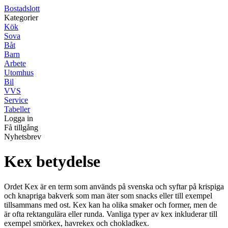
Bostadslott
Kategorier
Kök
Sova
Båt
Barn
Arbete
Utomhus
Bil
VVS
Service
Tabeller
Logga in
Få tillgång
Nyhetsbrev
Kex betydelse
Ordet Kex är en term som används på svenska och syftar på krispiga
och knapriga bakverk som man äter som snacks eller till exempel
tillsammans med ost. Kex kan ha olika smaker och former, men de
är ofta rektangulära eller runda. Vanliga typer av kex inkluderar till
exempel smörkex, havrekex och chokladkex.