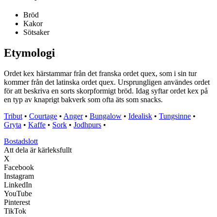
Bröd
Kakor
Sötsaker
Etymologi
Ordet kex härstammar från det franska ordet quex, som i sin tur
kommer från det latinska ordet quex. Ursprungligen användes ordet
för att beskriva en sorts skorpformigt bröd. Idag syftar ordet kex på
en typ av knaprigt bakverk som ofta äts som snacks.
Tribut
•
Courtage
•
Anger
•
Bungalow
•
Idealisk
•
Tungsinne
•
Gryta
•
Kaffe
•
Sork
•
Jodhpurs
•
Bostadslott
Att dela är kärleksfullt
X
Facebook
Instagram
LinkedIn
YouTube
Pinterest
TikTok