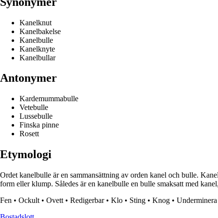
Synonymer
Kanelknut
Kanelbakelse
Kanelbulle
Kanelknyte
Kanelbullar
Antonymer
Kardemummabulle
Vetebulle
Lussebulle
Finska pinne
Rosett
Etymologi
Ordet kanelbulle är en sammansättning av orden kanel och bulle. Kanel
form eller klump. Således är en kanelbulle en bulle smaksatt med kanel,
Fen
•
Ockult
•
Ovett
•
Redigerbar
•
Klo
•
Sting
•
Knog
•
Underminera
Bostadslott