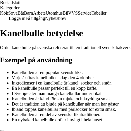
Bostadslott
Kategorier
Kök
Sova
Båt
Barn
Arbete
Utomhus
Bil
VVS
Service
Tabeller
Logga in
Få tillgång
Nyhetsbrev
Kanelbulle betydelse
Ordet kanelbulle på svenska refererar till en traditionell svensk bakver
Exempel på användning
Kanelbullen är en populär svensk fika.
Varje år firas kanelbullens dag den 4 oktober.
Ingredienser i en kanelbulle är kanel, socker och smör.
En kanelbulle passar perfekt till en kopp kaffe.
I Sverige äter man många kanelbullar under fikat.
Kanelbullen är känd för sin mjuka och kryddiga smak.
Det är tradition att bjuda på kanelbullar när man har gäster.
Ibland toppas kanelbullar med pärlsocker för extra smak.
Kanelbullen är en del av svenska fikatraditioner.
En nybakad kanelbulle doftar ljuvligt i hela huset.