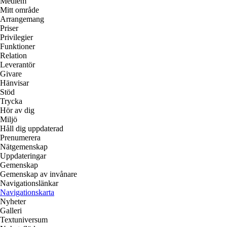
Medlem
Mitt område
Arrangemang
Priser
Privilegier
Funktioner
Relation
Leverantör
Givare
Hänvisar
Stöd
Trycka
Hör av dig
Miljö
Håll dig uppdaterad
Prenumerera
Nätgemenskap
Uppdateringar
Gemenskap
Gemenskap av invånare
Navigationslänkar
Navigationskarta
Nyheter
Galleri
Textuniversum