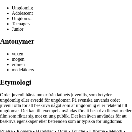
Ungdomlig
Adolescent
Ungdoms-
Teenager-
Junior
Antonymer
vuxen
mogen
erfaren
medelålders
Etymologi
Ordet juvenil härstammar från latinets juvenilis, som betyder
ungdomlig eller avsedd för ungdomar. På svenska används ordet
juvenil ofta för att beskriva något som är ungdomlig eller relaterat till
ungdomar. Det kan till exempel användas för att beskriva litteratur eller
film som riktar sig mot en ung publik. Det kan även användas för att
beskriva egenskaper eller beteenden som är typiska för ungdomar.
Ruelse
•
Kopiera
•
Handslag
•
Ogin
•
Touche
•
Utforma
•
Melodi
•