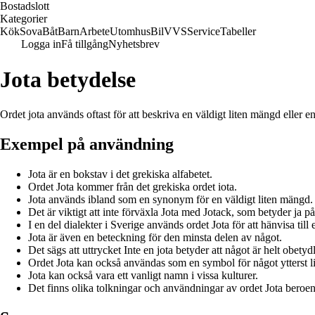
Bostadslott
Kategorier
Kök
Sova
Båt
Barn
Arbete
Utomhus
Bil
VVS
Service
Tabeller
Logga in
Få tillgång
Nyhetsbrev
Jota betydelse
Ordet jota används oftast för att beskriva en väldigt liten mängd eller en
Exempel på användning
Jota är en bokstav i det grekiska alfabetet.
Ordet Jota kommer från det grekiska ordet iota.
Jota används ibland som en synonym för en väldigt liten mängd.
Det är viktigt att inte förväxla Jota med Jotack, som betyder ja p
I en del dialekter i Sverige används ordet Jota för att hänvisa till
Jota är även en beteckning för den minsta delen av något.
Det sägs att uttrycket Inte en jota betyder att något är helt obetydl
Ordet Jota kan också användas som en symbol för något ytterst lit
Jota kan också vara ett vanligt namn i vissa kulturer.
Det finns olika tolkningar och användningar av ordet Jota bero