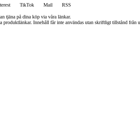
terest
TikTok
Mail
RSS
an tjäna på dina köp via våra länkar.
ia produktlänkar. Innehåll får inte användas utan skriftligt tillstånd frå