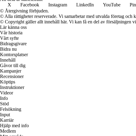
X
Facebook
Instagram
LinkedIn
YouTube
Pin
© Återgivning förbjuden.
© Alla rättigheter reserverade. Vi samarbetar med utvalda företag och k
© Copyright gäller allt innehåll här. Vi kan få en del av försäljningen v
Lär känna oss
Vår historia
Vårt syfte
Bidragsgivare
Bidra nu
Kontorsplatser
Innehåll
Gåvor till dig
Kampanjer
Recensioner
Köptips
Instruktioner
Videor
Info
Stöd
Felsökning
Input
Karriär
Hjälp med info
Medlem