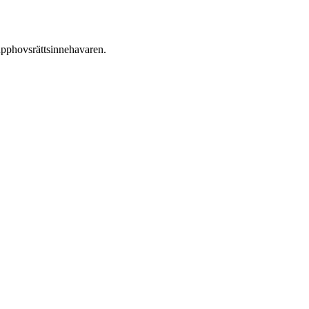
n upphovsrättsinnehavaren.