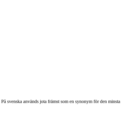
bet. På svenska används jota främst som en synonym för den minsta