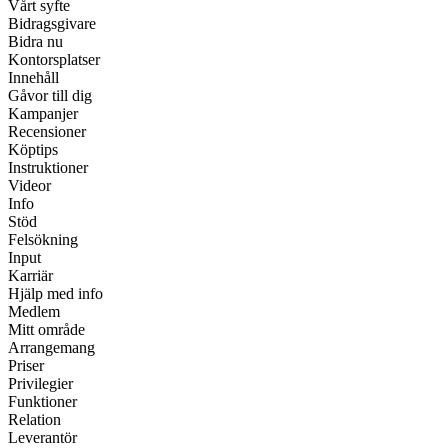
Vårt syfte
Bidragsgivare
Bidra nu
Kontorsplatser
Innehåll
Gåvor till dig
Kampanjer
Recensioner
Köptips
Instruktioner
Videor
Info
Stöd
Felsökning
Input
Karriär
Hjälp med info
Medlem
Mitt område
Arrangemang
Priser
Privilegier
Funktioner
Relation
Leverantör