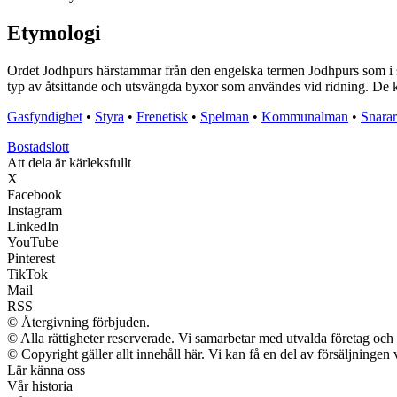
Etymologi
Ordet Jodhpurs härstammar från den engelska termen Jodhpurs som i sin
typ av åtsittande och utsvängda byxor som användes vid ridning. De k
Gasfyndighet
•
Styra
•
Frenetisk
•
Spelman
•
Kommunalman
•
Snara
Bostadslott
Att dela är kärleksfullt
X
Facebook
Instagram
LinkedIn
YouTube
Pinterest
TikTok
Mail
RSS
© Återgivning förbjuden.
© Alla rättigheter reserverade. Vi samarbetar med utvalda företag och 
© Copyright gäller allt innehåll här. Vi kan få en del av försäljningen 
Lär känna oss
Vår historia