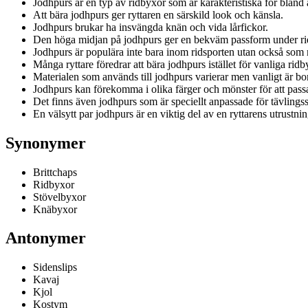
Jodhpurs är en typ av ridbyxor som är karakteristiska för bland 
Att bära jodhpurs ger ryttaren en särskild look och känsla.
Jodhpurs brukar ha insvängda knän och vida lårfickor.
Den höga midjan på jodhpurs ger en bekväm passform under ri
Jodhpurs är populära inte bara inom ridsporten utan också som
Många ryttare föredrar att bära jodhpurs istället för vanliga ridb
Materialen som används till jodhpurs varierar men vanligt är bomu
Jodhpurs kan förekomma i olika färger och mönster för att pass
Det finns även jodhpurs som är speciellt anpassade för tävlin
En välsytt par jodhpurs är en viktig del av en ryttarens utrustnin
Synonymer
Brittchaps
Ridbyxor
Stövelbyxor
Knäbyxor
Antonymer
Sidenslips
Kavaj
Kjol
Kostym