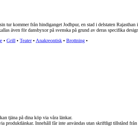
 tur kommer från hindiganget Jodhpur, en stad i delstaten Rajasthan i 
allas även för dansbyxor på svenska på grund av deras specifika desig
re
•
Grill
•
Teater
•
Anakreontisk
•
Brottning
•
kan tjäna på dina köp via våra länkar.
via produktlänkar. Innehåll får inte användas utan skriftligt tillstånd fr