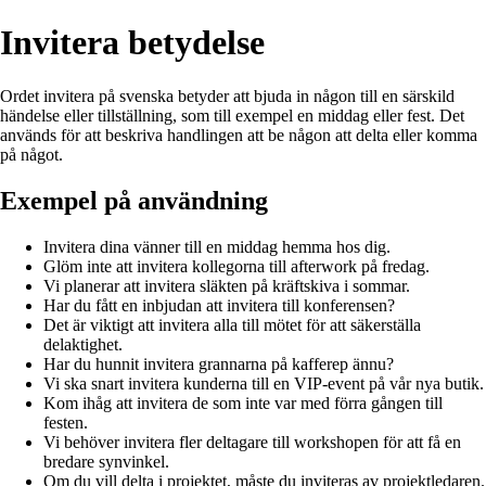
Invitera betydelse
Ordet invitera på svenska betyder att bjuda in någon till en särskild
händelse eller tillställning, som till exempel en middag eller fest. Det
används för att beskriva handlingen att be någon att delta eller komma
på något.
Exempel på användning
Invitera dina vänner till en middag hemma hos dig.
Glöm inte att invitera kollegorna till afterwork på fredag.
Vi planerar att invitera släkten på kräftskiva i sommar.
Har du fått en inbjudan att invitera till konferensen?
Det är viktigt att invitera alla till mötet för att säkerställa
delaktighet.
Har du hunnit invitera grannarna på kafferep ännu?
Vi ska snart invitera kunderna till en VIP-event på vår nya butik.
Kom ihåg att invitera de som inte var med förra gången till
festen.
Vi behöver invitera fler deltagare till workshopen för att få en
bredare synvinkel.
Om du vill delta i projektet, måste du inviteras av projektledaren.