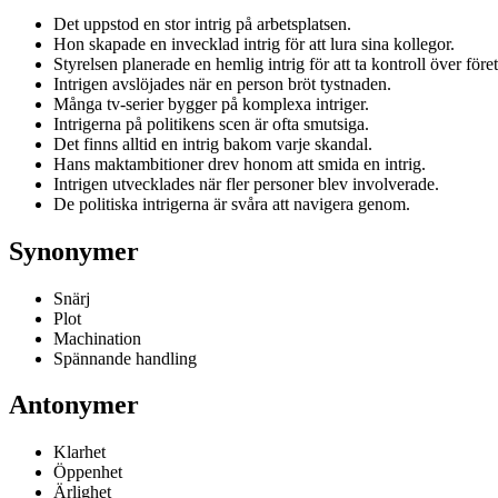
Det uppstod en stor intrig på arbetsplatsen.
Hon skapade en invecklad intrig för att lura sina kollegor.
Styrelsen planerade en hemlig intrig för att ta kontroll över före
Intrigen avslöjades när en person bröt tystnaden.
Många tv-serier bygger på komplexa intriger.
Intrigerna på politikens scen är ofta smutsiga.
Det finns alltid en intrig bakom varje skandal.
Hans maktambitioner drev honom att smida en intrig.
Intrigen utvecklades när fler personer blev involverade.
De politiska intrigerna är svåra att navigera genom.
Synonymer
Snärj
Plot
Machination
Spännande handling
Antonymer
Klarhet
Öppenhet
Ärlighet