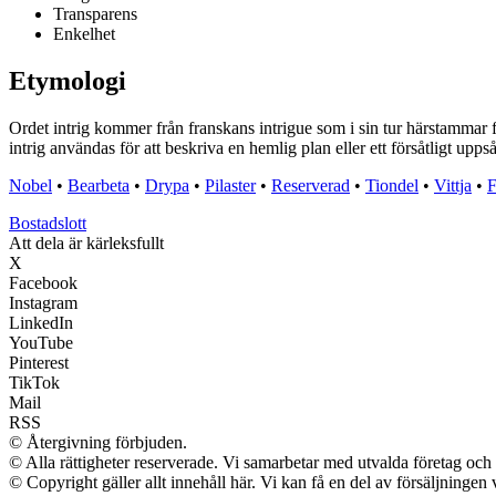
Transparens
Enkelhet
Etymologi
Ordet intrig kommer från franskans intrigue som i sin tur härstammar från
intrig användas för att beskriva en hemlig plan eller ett försåtligt uppså
Nobel
•
Bearbeta
•
Drypa
•
Pilaster
•
Reserverad
•
Tiondel
•
Vittja
•
F
Bostadslott
Att dela är kärleksfullt
X
Facebook
Instagram
LinkedIn
YouTube
Pinterest
TikTok
Mail
RSS
© Återgivning förbjuden.
© Alla rättigheter reserverade. Vi samarbetar med utvalda företag och 
© Copyright gäller allt innehåll här. Vi kan få en del av försäljningen 