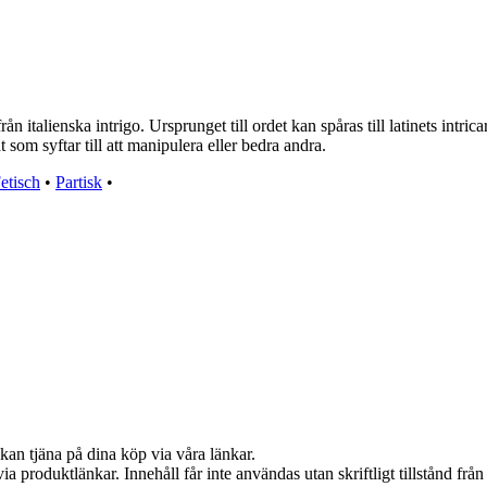
 italienska intrigo. Ursprunget till ordet kan spåras till latinets intricar
t som syftar till att manipulera eller bedra andra.
etisch
•
Partisk
•
kan tjäna på dina köp via våra länkar.
via produktlänkar. Innehåll får inte användas utan skriftligt tillstånd fr