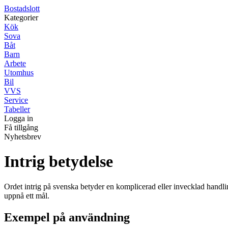
Bostadslott
Kategorier
Kök
Sova
Båt
Barn
Arbete
Utomhus
Bil
VVS
Service
Tabeller
Logga in
Få tillgång
Nyhetsbrev
Intrig betydelse
Ordet intrig på svenska betyder en komplicerad eller invecklad handling 
uppnå ett mål.
Exempel på användning