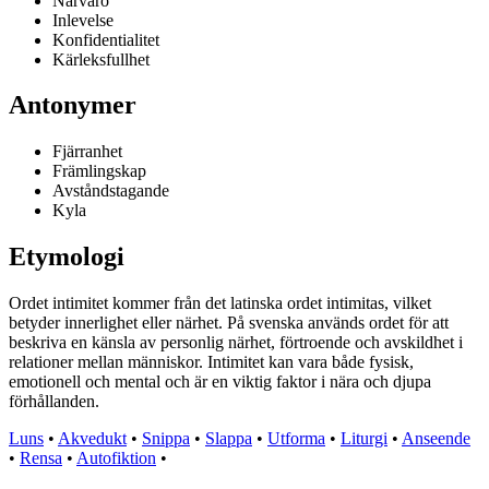
Närvaro
Inlevelse
Konfidentialitet
Kärleksfullhet
Antonymer
Fjärranhet
Främlingskap
Avståndstagande
Kyla
Etymologi
Ordet intimitet kommer från det latinska ordet intimitas, vilket
betyder innerlighet eller närhet. På svenska används ordet för att
beskriva en känsla av personlig närhet, förtroende och avskildhet i
relationer mellan människor. Intimitet kan vara både fysisk,
emotionell och mental och är en viktig faktor i nära och djupa
förhållanden.
Luns
•
Akvedukt
•
Snippa
•
Slappa
•
Utforma
•
Liturgi
•
Anseende
•
Rensa
•
Autofiktion
•