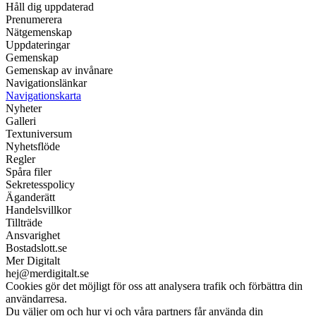
Håll dig uppdaterad
Prenumerera
Nätgemenskap
Uppdateringar
Gemenskap
Gemenskap av invånare
Navigationslänkar
Navigationskarta
Nyheter
Galleri
Textuniversum
Nyhetsflöde
Regler
Spåra filer
Sekretesspolicy
Äganderätt
Handelsvillkor
Tillträde
Ansvarighet
Bostadslott.se
Mer Digitalt
hej@merdigitalt.se
Cookies gör det möjligt för oss att analysera trafik och förbättra din
användarresa.
Du väljer om och hur vi och våra partners får använda din