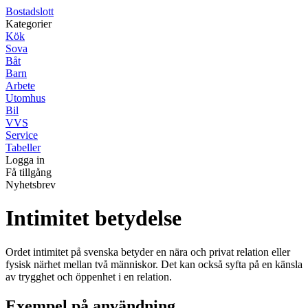
Bostadslott
Kategorier
Kök
Sova
Båt
Barn
Arbete
Utomhus
Bil
VVS
Service
Tabeller
Logga in
Få tillgång
Nyhetsbrev
Intimitet betydelse
Ordet intimitet på svenska betyder en nära och privat relation eller
fysisk närhet mellan två människor. Det kan också syfta på en känsla
av trygghet och öppenhet i en relation.
Exempel på användning