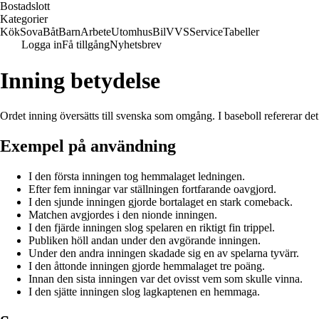
Bostadslott
Kategorier
Kök
Sova
Båt
Barn
Arbete
Utomhus
Bil
VVS
Service
Tabeller
Logga in
Få tillgång
Nyhetsbrev
Inning betydelse
Ordet inning översätts till svenska som omgång. I baseboll refererar det t
Exempel på användning
I den första inningen tog hemmalaget ledningen.
Efter fem inningar var ställningen fortfarande oavgjord.
I den sjunde inningen gjorde bortalaget en stark comeback.
Matchen avgjordes i den nionde inningen.
I den fjärde inningen slog spelaren en riktigt fin trippel.
Publiken höll andan under den avgörande inningen.
Under den andra inningen skadade sig en av spelarna tyvärr.
I den åttonde inningen gjorde hemmalaget tre poäng.
Innan den sista inningen var det ovisst vem som skulle vinna.
I den sjätte inningen slog lagkaptenen en hemmaga.