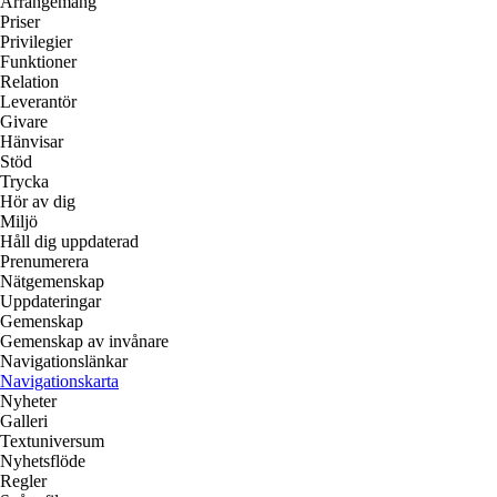
Arrangemang
Priser
Privilegier
Funktioner
Relation
Leverantör
Givare
Hänvisar
Stöd
Trycka
Hör av dig
Miljö
Håll dig uppdaterad
Prenumerera
Nätgemenskap
Uppdateringar
Gemenskap
Gemenskap av invånare
Navigationslänkar
Navigationskarta
Nyheter
Galleri
Textuniversum
Nyhetsflöde
Regler