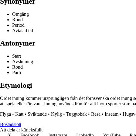
Synonymer
Omgång
Rond
Period
Avtalad tid
Antonymer
Start
Avslutning
Rond
Parti
Etymologi
Ordet inning kommer ursprungligen från det fornsvenska ordet inung som
att spela eller försvara. Inning används framför allt inom sporter som 
Flyga
•
Katt
•
Sviktande
•
Kylig
•
Tuggtobak
•
Resa
•
Inseam
•
Hugsv
Bostadslott
Att dela är kärleksfullt
X
Facebook
Instagram
LinkedIn
YouTube
Pin