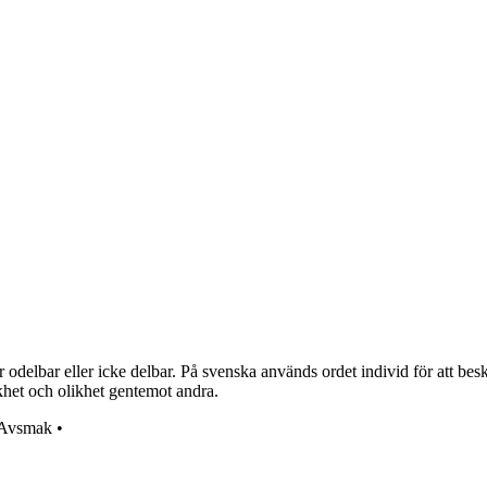
 odelbar eller icke delbar. På svenska används ordet individ för att bes
khet och olikhet gentemot andra.
Avsmak
•