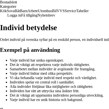
Bostadslott
Kategorier
Kök
Sova
Båt
Barn
Arbete
Utomhus
Bil
VVS
Service
Tabeller
Logga in
Få tillgång
Nyhetsbrev
Individ betydelse
Ordet individ på svenska syftar på en enskild person, en individuell ind
Exempel på användning
Varje individ har unika egenskaper.
Det är viktigt att respektera varje individs rättigheter.
Samarbetet mellan individer är avgörande för framgång.
Varje individ bidrar med olika perspektiv.
Vi ska behandla varje individ med respekt och värdighet.
Individen spelar en central roll i samhället.
Alla individer förtjänar lika möjligheter och rättigheter.
Individen har rätt att uttrycka sina åsikter fritt.
Det är viktigt att uppmuntra individens personliga utveckling.
Varje individ har en unik historia och bakgrund.