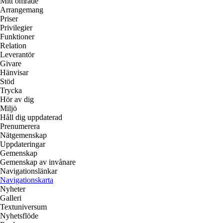
Mitt område
Arrangemang
Priser
Privilegier
Funktioner
Relation
Leverantör
Givare
Hänvisar
Stöd
Trycka
Hör av dig
Miljö
Håll dig uppdaterad
Prenumerera
Nätgemenskap
Uppdateringar
Gemenskap
Gemenskap av invånare
Navigationslänkar
Navigationskarta
Nyheter
Galleri
Textuniversum
Nyhetsflöde