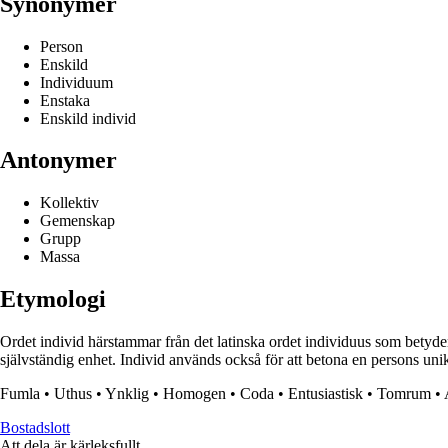
Synonymer
Person
Enskild
Individuum
Enstaka
Enskild individ
Antonymer
Kollektiv
Gemenskap
Grupp
Massa
Etymologi
Ordet individ härstammar från det latinska ordet individuus som betyder
självständig enhet. Individ används också för att betona en persons uni
Fumla
•
Uthus
•
Ynklig
•
Homogen
•
Coda
•
Entusiastisk
•
Tomrum
•
Bostadslott
Att dela är kärleksfullt