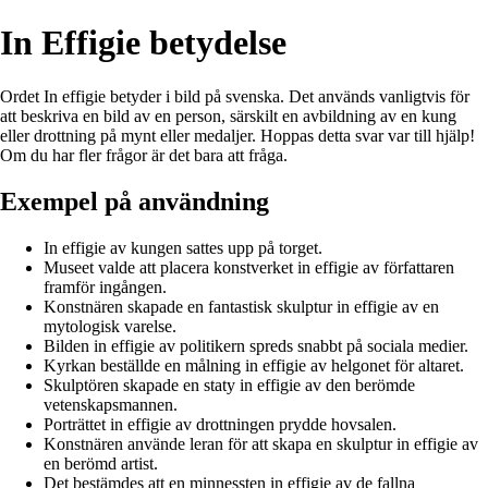
In Effigie betydelse
Ordet In effigie betyder i bild på svenska. Det används vanligtvis för
att beskriva en bild av en person, särskilt en avbildning av en kung
eller drottning på mynt eller medaljer. Hoppas detta svar var till hjälp!
Om du har fler frågor är det bara att fråga.
Exempel på användning
In effigie av kungen sattes upp på torget.
Museet valde att placera konstverket in effigie av författaren
framför ingången.
Konstnären skapade en fantastisk skulptur in effigie av en
mytologisk varelse.
Bilden in effigie av politikern spreds snabbt på sociala medier.
Kyrkan beställde en målning in effigie av helgonet för altaret.
Skulptören skapade en staty in effigie av den berömde
vetenskapsmannen.
Porträttet in effigie av drottningen prydde hovsalen.
Konstnären använde leran för att skapa en skulptur in effigie av
en berömd artist.
Det bestämdes att en minnessten in effigie av de fallna