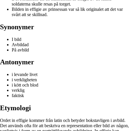
soldaterna skulle resas på torget.
Bilden in effigie av prinsessan var så lik originalet att det var
svårt att se skillnad.
Synonymer
I bild
Avbildad
På avbild
Antonymer
i levande livet
i verkligheten
i kött och blod
verklig
faktisk
Etymologi
Ordet in effigie kommer från latin och betyder bokstavligen i avbild.
Det används ofta för att beskriva en representation eller bild av någon,
vanligtvis i form av en porträttliknande avbildning. In effigie kan