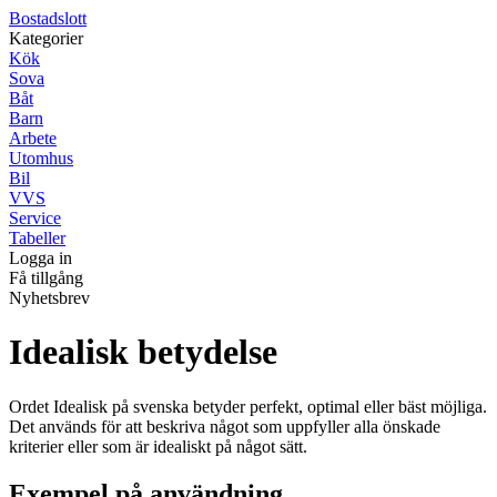
Bostadslott
Kategorier
Kök
Sova
Båt
Barn
Arbete
Utomhus
Bil
VVS
Service
Tabeller
Logga in
Få tillgång
Nyhetsbrev
Idealisk betydelse
Ordet Idealisk på svenska betyder perfekt, optimal eller bäst möjliga.
Det används för att beskriva något som uppfyller alla önskade
kriterier eller som är idealiskt på något sätt.
Exempel på användning