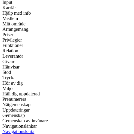
Input
Karriär
Hjälp med info
Medlem
Mitt område
Arrangemang
Priser
Privilegier
Funktioner
Relation
Leverantör
Givare
Hänvisar
Stöd
Trycka
Hör av dig
Miljö
Håll dig uppdaterad
Prenumerera
Nätgemenskap
Uppdateringar
Gemenskap
Gemenskap av invånare
Navigationslänkar
Navigationskarta