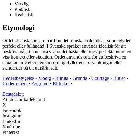
Verklig
Praktisk
Realistisk
Etymologi
Ordet idealisk härstammar från det franska ordet idéal, som betyder
perfekt eller fulländad. I Svenska språket används idealisk för att
beskriva något som anses vara det bästa eller mest perfekta inom en
viss kontext eller situation. Ordet används ofta för att beskriva en
situation, idé eller person som uppfyller ens förväntningar eller
standarder på ett utmärkt sätt.
Hedersbetygelse
•
Modig
•
Bilruta
•
Grunda
•
Courtage
•
Butler
•
Underminera
•
Avgrund
•
Riskabel
•
Bostadslott
Att dela är kärleksfullt
X
Facebook
Instagram
LinkedIn
YouTube
Pinterest