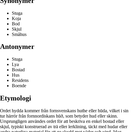
Synonymer
Stuga
Koja
Bod
Skjul
Småhus
Antonymer
Stuga
Lya
Bostad
Hus
Residens
Boende
Etymologi
Ordet hydda kommer från fornsvenskans huthe eller hūda, vilket i sin
tur härrör från fornnordiskans hūð, som betyder hud eller skinn.
Ursprungligen användes ordet för att beskriva en enkel bostad eller
skjul, typiskt konstruerad av trä eller lerklining, täckt med hudar eller
andra naturliga material för att ge skydd mot väder och vind. Idag