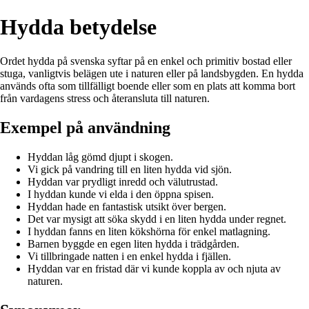
Hydda betydelse
Ordet hydda på svenska syftar på en enkel och primitiv bostad eller
stuga, vanligtvis belägen ute i naturen eller på landsbygden. En hydda
används ofta som tillfälligt boende eller som en plats att komma bort
från vardagens stress och återansluta till naturen.
Exempel på användning
Hyddan låg gömd djupt i skogen.
Vi gick på vandring till en liten hydda vid sjön.
Hyddan var prydligt inredd och välutrustad.
I hyddan kunde vi elda i den öppna spisen.
Hyddan hade en fantastisk utsikt över bergen.
Det var mysigt att söka skydd i en liten hydda under regnet.
I hyddan fanns en liten kökshörna för enkel matlagning.
Barnen byggde en egen liten hydda i trädgården.
Vi tillbringade natten i en enkel hydda i fjällen.
Hyddan var en fristad där vi kunde koppla av och njuta av
naturen.