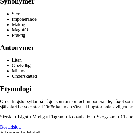
Synonymer
Stor
Imponerande
Mäktig
Magnifik
Präktig
Antonymer
Liten
Obetydlig
Minimal
Underskattad
Etymologi
Ordet hugstor syftar på något som är stort och imponerande, något som 
självklart betyder stor. Därför kan man säga att hugstor bokstavligen b
Sierska
•
Bigot
•
Modig
•
Flagrant
•
Konsultation
•
Skogsparti
•
Chanc
Bostadslott
Att dela är kärleksfullt