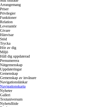
Mitt område
Arrangemang
Priser
Privilegier
Funktioner
Relation
Leverantör
Givare
Hänvisar
Stöd
Trycka
Hör av dig
Miljö
Håll dig uppdaterad
Prenumerera
Nätgemenskap
Uppdateringar
Gemenskap
Gemenskap av invånare
Navigationslänkar
Navigationskarta
Nyheter
Galleri
Textuniversum
Nyhetsflöde