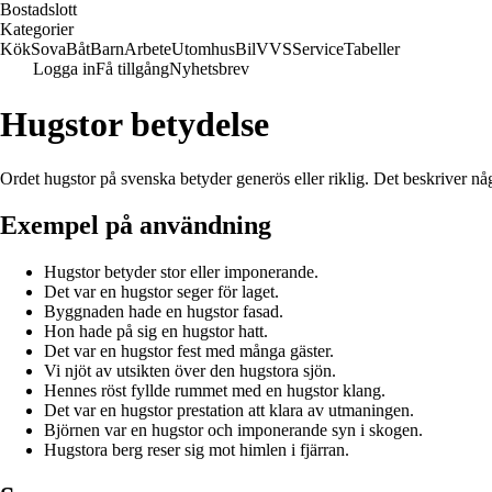
Bostadslott
Kategorier
Kök
Sova
Båt
Barn
Arbete
Utomhus
Bil
VVS
Service
Tabeller
Logga in
Få tillgång
Nyhetsbrev
Hugstor betydelse
Ordet hugstor på svenska betyder generös eller riklig. Det beskriver nå
Exempel på användning
Hugstor betyder stor eller imponerande.
Det var en hugstor seger för laget.
Byggnaden hade en hugstor fasad.
Hon hade på sig en hugstor hatt.
Det var en hugstor fest med många gäster.
Vi njöt av utsikten över den hugstora sjön.
Hennes röst fyllde rummet med en hugstor klang.
Det var en hugstor prestation att klara av utmaningen.
Björnen var en hugstor och imponerande syn i skogen.
Hugstora berg reser sig mot himlen i fjärran.