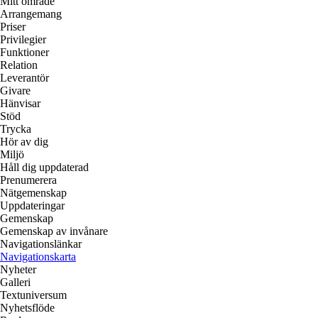
Mitt område
Arrangemang
Priser
Privilegier
Funktioner
Relation
Leverantör
Givare
Hänvisar
Stöd
Trycka
Hör av dig
Miljö
Håll dig uppdaterad
Prenumerera
Nätgemenskap
Uppdateringar
Gemenskap
Gemenskap av invånare
Navigationslänkar
Navigationskarta
Nyheter
Galleri
Textuniversum
Nyhetsflöde