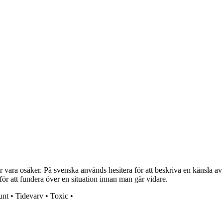
 vara osäker. På svenska används hesitera för att beskriva en känsla av osä
ka för att fundera över en situation innan man går vidare.
unt
•
Tidevarv
•
Toxic
•