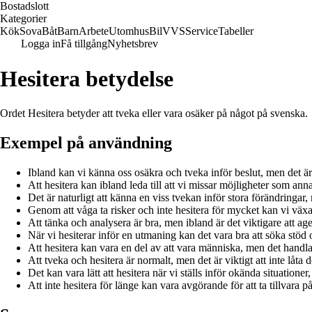
Bostadslott
Kategorier
Kök
Sova
Båt
Barn
Arbete
Utomhus
Bil
VVS
Service
Tabeller
Logga in
Få tillgång
Nyhetsbrev
Hesitera betydelse
Ordet Hesitera betyder att tveka eller vara osäker på något på svenska.
Exempel på användning
Ibland kan vi känna oss osäkra och tveka inför beslut, men det är v
Att hesitera kan ibland leda till att vi missar möjligheter som anna
Det är naturligt att känna en viss tvekan inför stora förändringar, m
Genom att våga ta risker och inte hesitera för mycket kan vi väx
Att tänka och analysera är bra, men ibland är det viktigare att ager
När vi hesiterar inför en utmaning kan det vara bra att söka stöd o
Att hesitera kan vara en del av att vara människa, men det handlar 
Att tveka och hesitera är normalt, men det är viktigt att inte låta
Det kan vara lätt att hesitera när vi ställs inför okända situation
Att inte hesitera för länge kan vara avgörande för att ta tillvara p