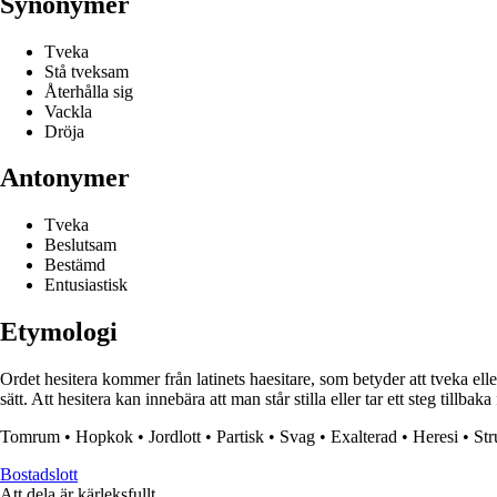
Synonymer
Tveka
Stå tveksam
Återhålla sig
Vackla
Dröja
Antonymer
Tveka
Beslutsam
Bestämd
Entusiastisk
Etymologi
Ordet hesitera kommer från latinets haesitare, som betyder att tveka eller
sätt. Att hesitera kan innebära att man står stilla eller tar ett steg tillba
Tomrum
•
Hopkok
•
Jordlott
•
Partisk
•
Svag
•
Exalterad
•
Heresi
•
Str
Bostadslott
Att dela är kärleksfullt