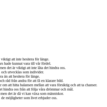
iktigt att inte hesitera för länge.
rs hade kunnat vara till vår fördel.
en det är viktigt att inte låta det hindra oss.
a och utvecklas som individer.
a än att hesitera för länge.
ch råd från andra för att få en klarare bild.
om att hitta balansen mellan att vara försiktig och att ta chanser.
 det hindra oss från att följa våra drömmar och mål.
er, men det är då vi kan växa som människor.
å de möjligheter som livet erbjuder oss.